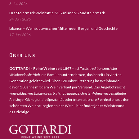
8. Juli 2026
Das Steiermark Weinbattle: Vulkanland VS. Südsteiermark
24. Juni 2026
Libanon – Weinbau zwischen Mittelmeer, Bergen und Geschichte
17. Juni 2026
ÜBER UNS
GOTTARDI – Feine Weine seit 1897
– ist
Tirols traditionsreichster
Weinhandelsbetrieb,
ein Familienunternehmen, das bereits in vierten
Generation geleitet wird. Über 120 Jahre Erfahrung im Weinhandel,
davon 50 Jahre mit dem Weinverkauf per Versand. Das Angebot reicht
vom exklusiven Spitzenwein bis hin zu ausgezeichneten Weinen in gemäßigter
Preislage
. Ob regionale Spezialität oder internationale Feinheiten aus den
schönsten Weinbauregionen der Welt – hier findet jeder Weinfreund
das Richtige.