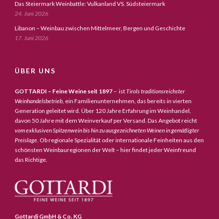
Das Steiermark Weinbattle: Vulkanland VS. Südsteiermark
24. Juni 2026
Libanon – Weinbau zwischen Mittelmeer, Bergen und Geschichte
17. Juni 2026
ÜBER UNS
GOTTARDI – Feine Weine seit 1897
– ist
Tirols traditionsreichster
Weinhandelsbetrieb,
ein Familienunternehmen, das bereits in vierten
Generation geleitet wird. Über 120 Jahre Erfahrung im Weinhandel,
davon 50 Jahre mit dem Weinverkauf per Versand. Das Angebot reicht
vom exklusiven Spitzenwein bis hin zu ausgezeichneten Weinen in gemäßigter
Preislage
. Ob regionale Spezialität oder internationale Feinheiten aus den
schönsten Weinbauregionen der Welt – hier findet jeder Weinfreund
das Richtige.
Gottardi GmbH & Co. KG