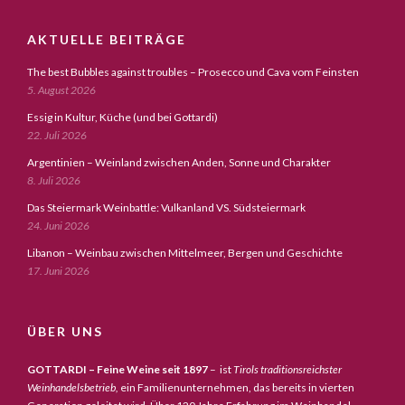
AKTUELLE BEITRÄGE
The best Bubbles against troubles – Prosecco und Cava vom Feinsten
5. August 2026
Essig in Kultur, Küche (und bei Gottardi)
22. Juli 2026
Argentinien – Weinland zwischen Anden, Sonne und Charakter
8. Juli 2026
Das Steiermark Weinbattle: Vulkanland VS. Südsteiermark
24. Juni 2026
Libanon – Weinbau zwischen Mittelmeer, Bergen und Geschichte
17. Juni 2026
ÜBER UNS
GOTTARDI – Feine Weine seit 1897
– ist
Tirols traditionsreichster
Weinhandelsbetrieb,
ein Familienunternehmen, das bereits in vierten