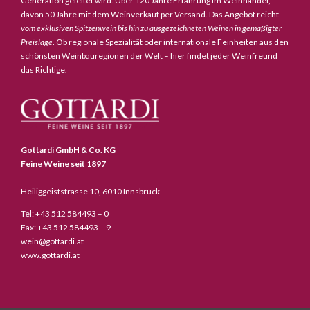
Generation geleitet wird. Über 120 Jahre Erfahrung im Weinhandel,
davon 50 Jahre mit dem Weinverkauf per Versand. Das Angebot reicht
vom exklusiven Spitzenwein bis hin zu ausgezeichneten Weinen in gemäßigter
Preislage
. Ob regionale Spezialität oder internationale Feinheiten aus den
schönsten Weinbauregionen der Welt – hier findet jeder Weinfreund
das Richtige.
Gottardi GmbH & Co. KG
Feine Weine seit 1897
Heiliggeiststrasse 10, 6010 Innsbruck
Tel: +43 512 584493 – 0
Fax: +43 512 584493 – 9
wein@gottardi.at
www.gottardi.at