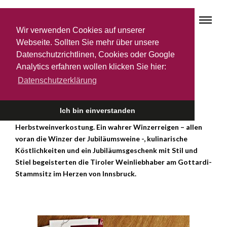
Wir verwenden Cookies auf unserer
Webseite. Sollten Sie mehr über unsere
Datenschutzrichtlinen, Cookies oder Google
Herbstweinverkostung 2017
Analytics erfahren wollen klicken Sie hier:
10. NOVEMBER 2017
Datenschutzerklärung
Ganz im Zeichen des Jubiläumjahres zum 120-jährigen
Ich bin einverstanden
Firmenbestehen stand natürlich auch die heurige
Herbstweinverkostung. Ein wahrer Winzerreigen – allen
voran die Winzer der Jubiläumsweine -, kulinarische
Köstlichkeiten und ein Jubiläumsgeschenk mit Stil und
Stiel begeisterten die Tiroler Weinliebhaber am Gottardi-
Stammsitz im Herzen von Innsbruck.