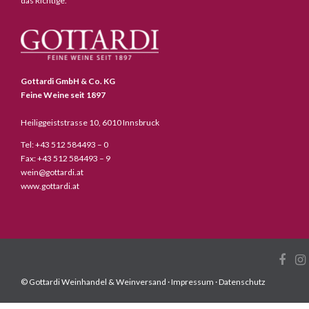
das Richtige.
Gottardi GmbH & Co. KG
Feine Weine seit 1897
Heiliggeiststrasse 10, 6010 Innsbruck
Tel: +43 512 584493 – 0
Fax: +43 512 584493 – 9
wein@gottardi.at
www.gottardi.at
© Gottardi Weinhandel & Weinversand ·
Impressum
·
Datenschutz