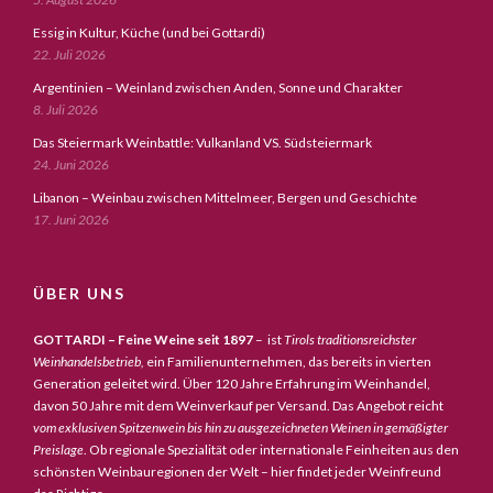
Essig in Kultur, Küche (und bei Gottardi)
22. Juli 2026
Argentinien – Weinland zwischen Anden, Sonne und Charakter
8. Juli 2026
Das Steiermark Weinbattle: Vulkanland VS. Südsteiermark
24. Juni 2026
Libanon – Weinbau zwischen Mittelmeer, Bergen und Geschichte
17. Juni 2026
ÜBER UNS
GOTTARDI – Feine Weine seit 1897
– ist
Tirols traditionsreichster
Weinhandelsbetrieb,
ein Familienunternehmen, das bereits in vierten
Generation geleitet wird. Über 120 Jahre Erfahrung im Weinhandel,
davon 50 Jahre mit dem Weinverkauf per Versand. Das Angebot reicht
vom exklusiven Spitzenwein bis hin zu ausgezeichneten Weinen in gemäßigter
Preislage
. Ob regionale Spezialität oder internationale Feinheiten aus den
schönsten Weinbauregionen der Welt – hier findet jeder Weinfreund