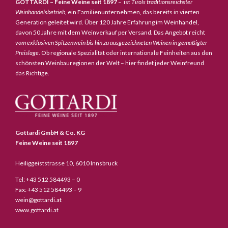
GOTTARDI – Feine Weine seit 1897
– ist
Tirols traditionsreichster
Weinhandelsbetrieb,
ein Familienunternehmen, das bereits in vierten
Generation geleitet wird. Über 120 Jahre Erfahrung im Weinhandel,
davon 50 Jahre mit dem Weinverkauf per Versand. Das Angebot reicht
vom exklusiven Spitzenwein bis hin zu ausgezeichneten Weinen in gemäßigter
Preislage
. Ob regionale Spezialität oder internationale Feinheiten aus den
schönsten Weinbauregionen der Welt – hier findet jeder Weinfreund
das Richtige.
Gottardi GmbH & Co. KG
Feine Weine seit 1897
Heiliggeiststrasse 10, 6010 Innsbruck
Tel: +43 512 584493 – 0
Fax: +43 512 584493 – 9
wein@gottardi.at
www.gottardi.at