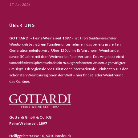
17. Juni 2026
ÜBER UNS
GOTTARDI – Feine Weine seit 1897
– ist
Tirols traditionsreichster
Weinhandelsbetrieb,
ein Familienunternehmen, das bereits in vierten
Generation geleitet wird. Über 120 Jahre Erfahrung im Weinhandel,
davon 50 Jahre mit dem Weinverkauf per Versand. Das Angebot reicht
vom exklusiven Spitzenwein bis hin zu ausgezeichneten Weinen in gemäßigter
Preislage
. Ob regionale Spezialität oder internationale Feinheiten aus den
schönsten Weinbauregionen der Welt – hier findet jeder Weinfreund
das Richtige.
Gottardi GmbH & Co. KG
Feine Weine seit 1897
Heiliggeiststrasse 10, 6010 Innsbruck