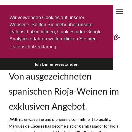
Wir verwenden Cookies auf unserer
Webseite. Sollten Sie mehr über unsere
Datenschutzrichtlinen, Cookies oder Google
Die beliebten Spanier im rot-weiß-
Analytics erfahren wollen klicken Sie hier:
Datenschutzerklärung
roten Dress
9. JULI 2013
Ich bin einverstanden
Von ausgezeichneten
spanischen Rioja-Weinen im
exklusiven Angebot.
„With its unwavering and pioneering commitment to quality,
Marqués de Cáceres has become a strong ambassador for Rioja