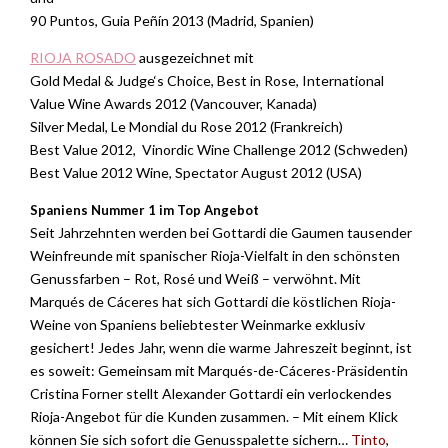
90 Puntos, Guia Peñín 2013 (Madrid, Spanien)
RIOJA ROSADO
ausgezeichnet mit
Gold Medal & Judge‘s Choice, Best in Rose, International
Value Wine Awards 2012 (Vancouver, Kanada)
Silver Medal, Le Mondial du Rose 2012 (Frankreich)
Best Value 2012, Vinordic Wine Challenge 2012 (Schweden)
Best Value 2012 Wine, Spectator August 2012 (USA)
Spaniens Nummer 1 im Top Angebot
Seit Jahrzehnten werden bei Gottardi die Gaumen tausender
Weinfreunde mit spanischer Rioja-Vielfalt in den schönsten
Genussfarben – Rot, Rosé und Weiß – verwöhnt. Mit
Marqués de Cáceres hat sich Gottardi die köstlichen Rioja-
Weine von Spaniens beliebtester Weinmarke exklusiv
gesichert! Jedes Jahr, wenn die warme Jahreszeit beginnt, ist
es soweit: Gemeinsam mit Marqués-de-Cáceres-Präsidentin
Cristina Forner stellt Alexander Gottardi ein verlockendes
Rioja-Angebot für die Kunden zusammen. – Mit einem Klick
können Sie sich sofort die Genusspalette sichern…
Tinto
,