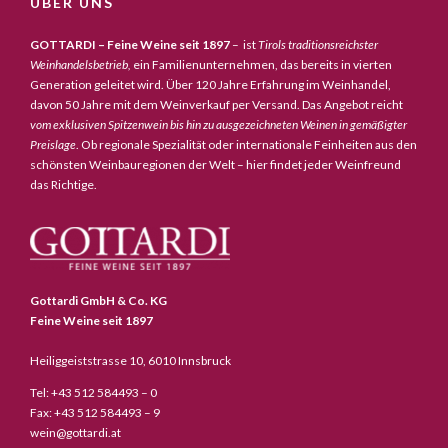
ÜBER UNS
GOTTARDI – Feine Weine seit 1897
– ist
Tirols traditionsreichster
Weinhandelsbetrieb,
ein Familienunternehmen, das bereits in vierten
Generation geleitet wird. Über 120 Jahre Erfahrung im Weinhandel,
davon 50 Jahre mit dem Weinverkauf per Versand. Das Angebot reicht
vom exklusiven Spitzenwein bis hin zu ausgezeichneten Weinen in gemäßigter
Preislage
. Ob regionale Spezialität oder internationale Feinheiten aus den
schönsten Weinbauregionen der Welt – hier findet jeder Weinfreund
das Richtige.
Gottardi GmbH & Co. KG
Feine Weine seit 1897
Heiliggeiststrasse 10, 6010 Innsbruck
Tel: +43 512 584493 – 0
Fax: +43 512 584493 – 9
wein@gottardi.at