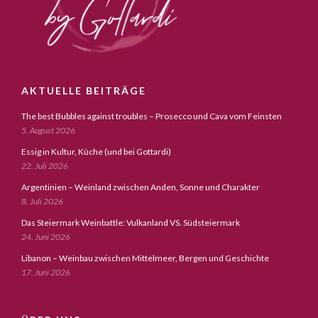
AKTUELLE BEITRÄGE
The best Bubbles against troubles – Prosecco und Cava vom Feinsten
5. August 2026
Essig in Kultur, Küche (und bei Gottardi)
22. Juli 2026
Argentinien – Weinland zwischen Anden, Sonne und Charakter
8. Juli 2026
Das Steiermark Weinbattle: Vulkanland VS. Südsteiermark
24. Juni 2026
Libanon – Weinbau zwischen Mittelmeer, Bergen und Geschichte
17. Juni 2026