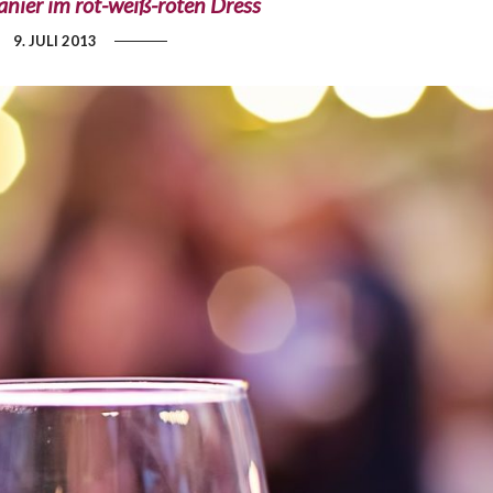
anier im rot-weiß-roten Dress
9. JULI 2013