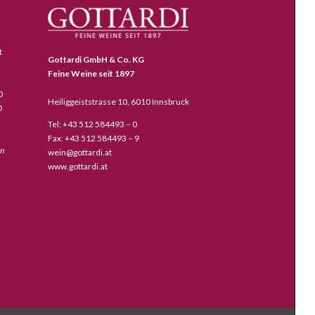
t
Gottardi GmbH & Co. KG
Feine Weine seit 1897
0
Heiliggeiststrasse 10, 6010 Innsbruck
0
Tel: +43 512 584493 – 0
Fax: +43 512 584493 – 9
en
wein@gottardi.at
www.gottardi.at