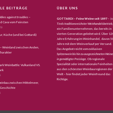
LE BEITRÄGE
ÜBER UNS
bles against troubles –
GOTTARDI – Feine Weine seit 1897
– is
d Cava vom Feinsten
Tirols traditionsreichster Weinhandelsbetrieb,
26
ein Familienunternehmen, das bereits in
vierten Generation geleitet wird. Über 12
tur, Küche (und bei Gottardi)
Jahre Erfahrung im Weinhandel, davon 5
Jahre mit dem Weinverkauf per Versand.
 – Weinland zwischen Anden,
Das Angebot reicht
vom exklusiven
harakter
Spitzenwein bis hin zu ausgezeichneten Wein
in gemäßigter Preislage
. Ob regionale
Spezialität oder internationale Feinheiten
ark Weinbattle: Vulkanland VS.
aus den schönsten Weinbauregionen der
ark
Welt – hier findet jeder Weinfreund das
6
Richtige.
einbau zwischen Mittelmeer,
 Geschichte
6