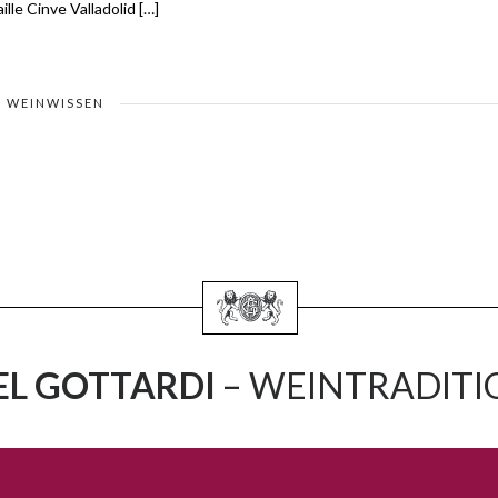
le Cinve Valladolid […]
WEINWISSEN
L GOTTARDI
– WEINTRADITIO