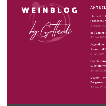
AKTUEL
The best Bub
Prosecco un
5. August 20
Essig in Kul
22. Juli 2026
Argentinien
Sonne und C
8. Juli 2026
Das Steierm
Südsteierm
24. Juni 202
Libanon – W
Bergen und
17. Juni 202