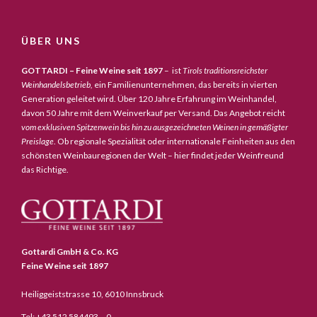
ÜBER UNS
GOTTARDI – Feine Weine seit 1897
– ist
Tirols traditionsreichster
Weinhandelsbetrieb,
ein Familienunternehmen, das bereits in vierten
Generation geleitet wird. Über 120 Jahre Erfahrung im Weinhandel,
davon 50 Jahre mit dem Weinverkauf per Versand. Das Angebot reicht
vom exklusiven Spitzenwein bis hin zu ausgezeichneten Weinen in gemäßigter
Preislage
. Ob regionale Spezialität oder internationale Feinheiten aus den
schönsten Weinbauregionen der Welt – hier findet jeder Weinfreund
das Richtige.
Gottardi GmbH & Co. KG
Feine Weine seit 1897
Heiliggeiststrasse 10, 6010 Innsbruck
Tel: +43 512 584493 – 0