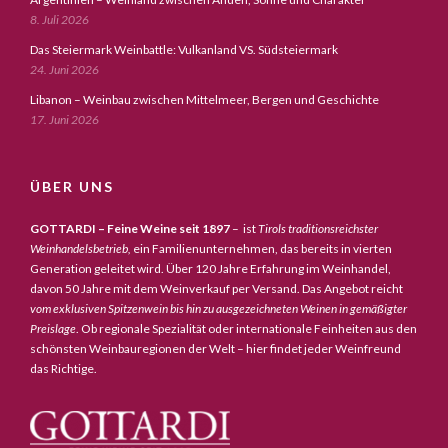
8. Juli 2026
Das Steiermark Weinbattle: Vulkanland VS. Südsteiermark
24. Juni 2026
Libanon – Weinbau zwischen Mittelmeer, Bergen und Geschichte
17. Juni 2026
ÜBER UNS
GOTTARDI – Feine Weine seit 1897
– ist
Tirols traditionsreichster
Weinhandelsbetrieb,
ein Familienunternehmen, das bereits in vierten
Generation geleitet wird. Über 120 Jahre Erfahrung im Weinhandel,
davon 50 Jahre mit dem Weinverkauf per Versand. Das Angebot reicht
vom exklusiven Spitzenwein bis hin zu ausgezeichneten Weinen in gemäßigter
Preislage
. Ob regionale Spezialität oder internationale Feinheiten aus den
schönsten Weinbauregionen der Welt – hier findet jeder Weinfreund
das Richtige.