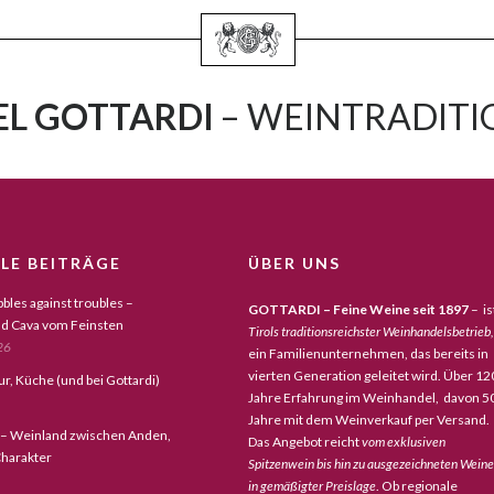
L GOTTARDI
– WEINTRADITIO
LE BEITRÄGE
ÜBER UNS
bles against troubles –
GOTTARDI – Feine Weine seit 1897
– is
d Cava vom Feinsten
Tirols traditionsreichster Weinhandelsbetrieb,
26
ein Familienunternehmen, das bereits in
vierten Generation geleitet wird. Über 12
tur, Küche (und bei Gottardi)
Jahre Erfahrung im Weinhandel, davon 5
Jahre mit dem Weinverkauf per Versand.
 – Weinland zwischen Anden,
Das Angebot reicht
vom exklusiven
harakter
Spitzenwein bis hin zu ausgezeichneten Wein
in gemäßigter Preislage
. Ob regionale