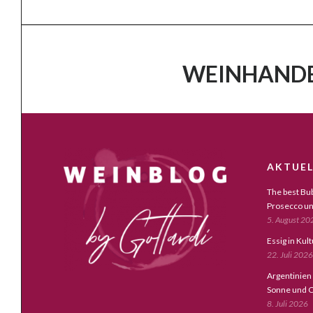
WEINHANDE
AKTUEL
The best Bub
Prosecco un
5. August 20
Essig in Kul
22. Juli 2026
Argentinien
Sonne und C
8. Juli 2026