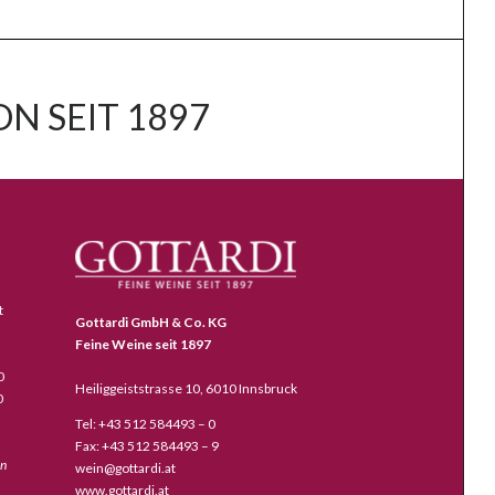
N SEIT 1897
t
Gottardi GmbH & Co. KG
Feine Weine seit 1897
0
Heiliggeiststrasse 10, 6010 Innsbruck
0
Tel: +43 512 584493 – 0
Fax: +43 512 584493 – 9
en
wein@gottardi.at
www.gottardi.at