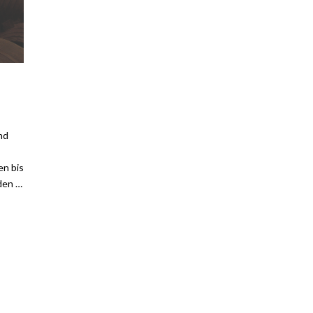
nd
en bis
 den …