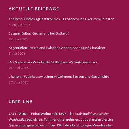
AKTUELLE BEITRÄGE
The best Bubbles against troubles – Prosecco und Cava vom Feinsten
5. August 2026
Essig in Kultur, Küche (und bei Gottardi)
22. Juli 2026
Argentinien – Weinland zwischen Anden, Sonne und Charakter
8. Juli 2026
Das Steiermark Weinbattle: Vulkanland VS. Südsteiermark
24. Juni 2026
Libanon – Weinbau zwischen Mittelmeer, Bergen und Geschichte
17. Juni 2026
ÜBER UNS
GOTTARDI – Feine Weine seit 1897
– ist
Tirols traditionsreichster
Weinhandelsbetrieb,
ein Familienunternehmen, das bereits in vierten
Generation geleitet wird. Über 120 Jahre Erfahrung im Weinhandel,