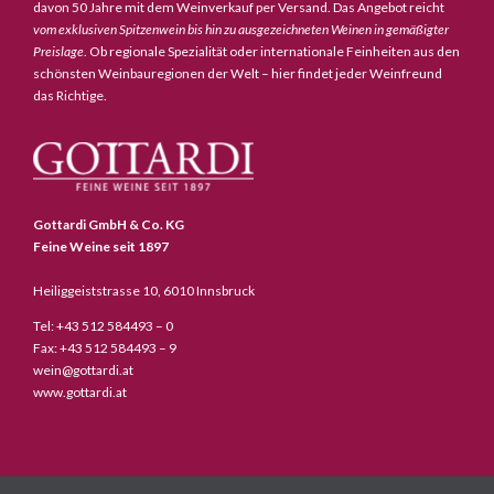
davon 50 Jahre mit dem Weinverkauf per Versand. Das Angebot reicht
vom exklusiven Spitzenwein bis hin zu ausgezeichneten Weinen in gemäßigter
Preislage
. Ob regionale Spezialität oder internationale Feinheiten aus den
schönsten Weinbauregionen der Welt – hier findet jeder Weinfreund
das Richtige.
Gottardi GmbH & Co. KG
Feine Weine seit 1897
Heiliggeiststrasse 10, 6010 Innsbruck
Tel: +43 512 584493 – 0
Fax: +43 512 584493 – 9
wein@gottardi.at
www.gottardi.at