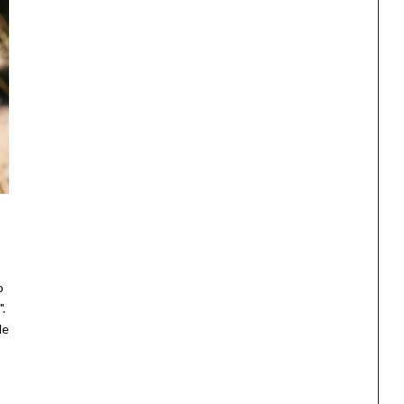
o
.
le