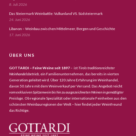
8. Juli 2026
Das Steiermark Weinbattle: Vulkanland VS. Südsteiermark
24. Juni 2026
Libanon – Weinbau zwischen Mittelmeer, Bergen und Geschichte
17. Juni 2026
ÜBER UNS
GOTTARDI – Feine Weine seit 1897
– ist
Tirols traditionsreichster
Weinhandelsbetrieb,
ein Familienunternehmen, das bereits in vierten
Generation geleitet wird. Über 120 Jahre Erfahrung im Weinhandel,
davon 50 Jahre mit dem Weinverkauf per Versand. Das Angebot reicht
vom exklusiven Spitzenwein bis hin zu ausgezeichneten Weinen in gemäßigter
Preislage
. Ob regionale Spezialität oder internationale Feinheiten aus den
schönsten Weinbauregionen der Welt – hier findet jeder Weinfreund
das Richtige.