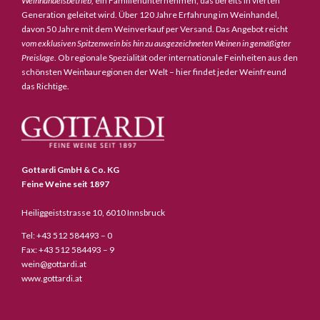
Weinhandelsbetrieb,
ein Familienunternehmen, das bereits in vierten
Generation geleitet wird. Über 120 Jahre Erfahrung im Weinhandel,
davon 50 Jahre mit dem Weinverkauf per Versand. Das Angebot reicht
vom exklusiven Spitzenwein bis hin zu ausgezeichneten Weinen in gemäßigter
Preislage
. Ob regionale Spezialität oder internationale Feinheiten aus den
schönsten Weinbauregionen der Welt – hier findet jeder Weinfreund
das Richtige.
Gottardi GmbH & Co. KG
Feine Weine seit 1897
Heiliggeiststrasse 10, 6010 Innsbruck
Tel: +43 512 584493 – 0
Fax: +43 512 584493 – 9
wein@gottardi.at
www.gottardi.at