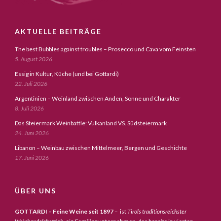
AKTUELLE BEITRÄGE
The best Bubbles against troubles – Prosecco und Cava vom Feinsten
5. August 2026
Essig in Kultur, Küche (und bei Gottardi)
22. Juli 2026
Argentinien – Weinland zwischen Anden, Sonne und Charakter
8. Juli 2026
Das Steiermark Weinbattle: Vulkanland VS. Südsteiermark
24. Juni 2026
Libanon – Weinbau zwischen Mittelmeer, Bergen und Geschichte
17. Juni 2026
ÜBER UNS
GOTTARDI – Feine Weine seit 1897
– ist
Tirols traditionsreichster