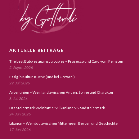
AKTUELLE BEITRÄGE
The best Bubbles against troubles – Prosecco und Cava vom Feinsten
5. August 2026
Essig in Kultur, Küche (und bei Gottardi)
22. Juli 2026
Argentinien – Weinland zwischen Anden, Sonne und Charakter
8. Juli 2026
Das Steiermark Weinbattle: Vulkanland VS. Südsteiermark
24. Juni 2026
Libanon – Weinbau zwischen Mittelmeer, Bergen und Geschichte
17. Juni 2026