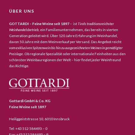
ÜBER UNS
GOTTARDI – Feine Weine seit 1897
– ist
Tirols traditionsreichster
Weinhandelsbetrieb,
ein Familienunternehmen, das bereits in vierten
Generation geleitet wird. Über 120 Jahre Erfahrung im Weinhandel,
davon 50 Jahre mit dem Weinverkauf per Versand. Das Angebot reicht
vom exklusiven Spitzenwein bis hin zu ausgezeichneten Weinen in gemäßigter
Preislage
. Ob regionale Spezialität oder internationale Feinheiten aus den
schönsten Weinbauregionen der Welt – hier findet jeder Weinfreund
das Richtige.
Gottardi GmbH & Co. KG
Feine Weine seit 1897
Heiliggeiststrasse 10, 6010 Innsbruck
Tel: +43 512 584493 – 0
Fax: +43 512 584493 – 9