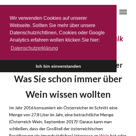
Wir verwenden Cookies auf unserer
Webseite. Sollten Sie mehr über unsere
Datenschutzrichtlinen, Cookies oder Google
Das richtige Glas macht die Musik
Analytics erfahren wollen klicken Sie hier:
21. MÄRZ 2018
Datenschutzerklärung
Tipps & Tricks für Weinliebhaber
Ich bin einverstanden
Was Sie schon immer über
Wein wissen wollten
Im Jahr 2016 konsumiert ein Österreicher im Schnitt eine
Menge von 27,8 Liter im Jahr, eine beträchtliche Menge
(Österreich Wein, September 2017)! Daraus kann man
schließen, dass der Großteil der österreichischen
Bevölkerung ein (grundsätzliches) Interesse an
Wein
hat oder