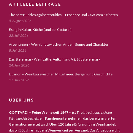
AKTUELLE BEITRÄGE
The best Bubbles against troubles – Prosecco und Cava vom Feinsten
5. August 2026
Essig in Kultur, Küche (und bei Gottardi)
22. Juli 2026
Argentinien – Weinland zwischen Anden, Sonne und Charakter
8. Juli 2026
Das Steiermark Weinbattle: Vulkanland VS. Südsteiermark
24. Juni 2026
Libanon – Weinbau zwischen Mittelmeer, Bergen und Geschichte
17. Juni 2026
ÜBER UNS
GOTTARDI – Feine Weine seit 1897
– ist
Tirols traditionsreichster
Weinhandelsbetrieb,
ein Familienunternehmen, das bereits in vierten
Generation geleitet wird. Über 120 Jahre Erfahrung im Weinhandel,
davon 50 Jahre mit dem Weinverkauf per Versand. Das Angebot reicht