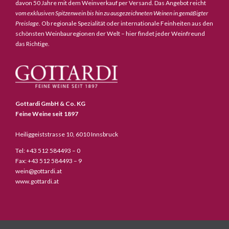
davon 50 Jahre mit dem Weinverkauf per Versand. Das Angebot reicht
vom exklusiven Spitzenwein bis hin zu ausgezeichneten Weinen in gemäßigter
Preislage
. Ob regionale Spezialität oder internationale Feinheiten aus den
schönsten Weinbauregionen der Welt – hier findet jeder Weinfreund
das Richtige.
Gottardi GmbH & Co. KG
Feine Weine seit 1897
Heiliggeiststrasse 10, 6010 Innsbruck
Tel: +43 512 584493 – 0
Fax: +43 512 584493 – 9
wein@gottardi.at
www.gottardi.at