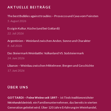
AKTUELLE BEITRÄGE
The best Bubbles against troubles – Prosecco und Cava vom Feinsten
5. August 2026
Essig in Kultur, Küche (und bei Gottardi)
22. Juli 2026
Argentinien – Weinland zwischen Anden, Sonne und Charakter
8. Juli 2026
Das Steiermark Weinbattle: Vulkanland VS. Südsteiermark
24. Juni 2026
Libanon – Weinbau zwischen Mittelmeer, Bergen und Geschichte
17. Juni 2026
ÜBER UNS
GOTTARDI – Feine Weine seit 1897
– ist
Tirols traditionsreichster
Weinhandelsbetrieb,
ein Familienunternehmen, das bereits in vierten
Generation geleitet wird. Über 120 Jahre Erfahrung im Weinhandel,