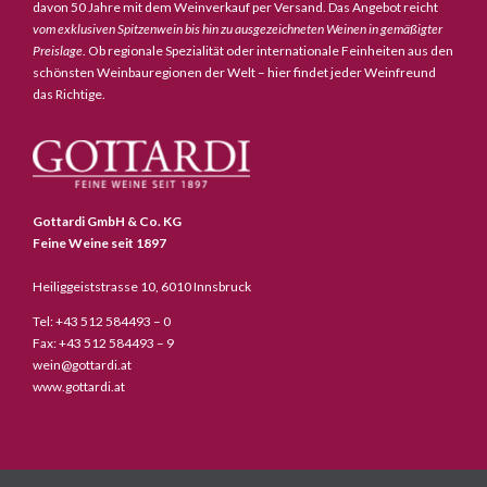
davon 50 Jahre mit dem Weinverkauf per Versand. Das Angebot reicht
vom exklusiven Spitzenwein bis hin zu ausgezeichneten Weinen in gemäßigter
Preislage
. Ob regionale Spezialität oder internationale Feinheiten aus den
schönsten Weinbauregionen der Welt – hier findet jeder Weinfreund
das Richtige.
Gottardi GmbH & Co. KG
Feine Weine seit 1897
Heiliggeiststrasse 10, 6010 Innsbruck
Tel: +43 512 584493 – 0
Fax: +43 512 584493 – 9
wein@gottardi.at
www.gottardi.at