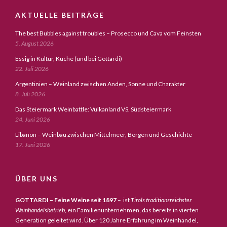
AKTUELLE BEITRÄGE
The best Bubbles against troubles – Prosecco und Cava vom Feinsten
5. August 2026
Essig in Kultur, Küche (und bei Gottardi)
22. Juli 2026
Argentinien – Weinland zwischen Anden, Sonne und Charakter
8. Juli 2026
Das Steiermark Weinbattle: Vulkanland VS. Südsteiermark
24. Juni 2026
Libanon – Weinbau zwischen Mittelmeer, Bergen und Geschichte
17. Juni 2026
ÜBER UNS
GOTTARDI – Feine Weine seit 1897
– ist
Tirols traditionsreichster
Weinhandelsbetrieb,
ein Familienunternehmen, das bereits in vierten
Generation geleitet wird. Über 120 Jahre Erfahrung im Weinhandel,