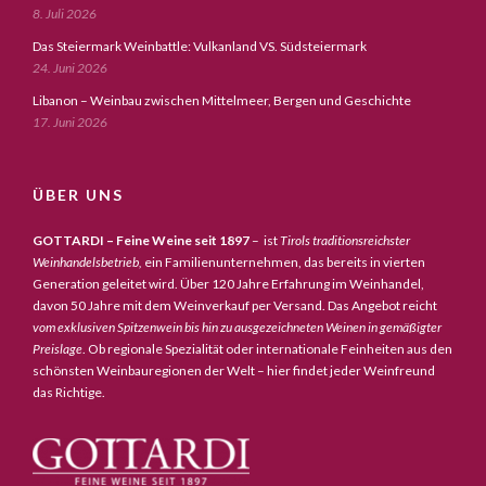
8. Juli 2026
Das Steiermark Weinbattle: Vulkanland VS. Südsteiermark
24. Juni 2026
Libanon – Weinbau zwischen Mittelmeer, Bergen und Geschichte
17. Juni 2026
ÜBER UNS
GOTTARDI – Feine Weine seit 1897
– ist
Tirols traditionsreichster
Weinhandelsbetrieb,
ein Familienunternehmen, das bereits in vierten
Generation geleitet wird. Über 120 Jahre Erfahrung im Weinhandel,
davon 50 Jahre mit dem Weinverkauf per Versand. Das Angebot reicht
vom exklusiven Spitzenwein bis hin zu ausgezeichneten Weinen in gemäßigter
Preislage
. Ob regionale Spezialität oder internationale Feinheiten aus den
schönsten Weinbauregionen der Welt – hier findet jeder Weinfreund
das Richtige.