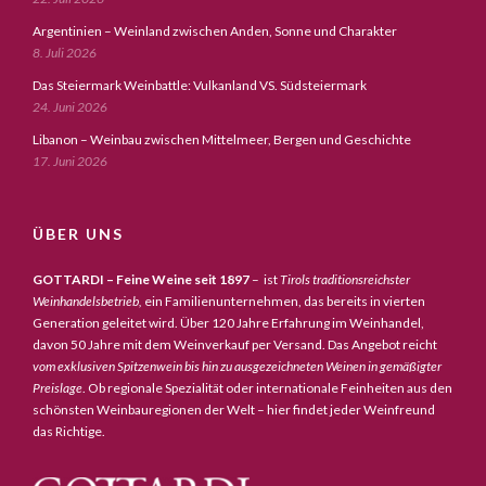
Argentinien – Weinland zwischen Anden, Sonne und Charakter
8. Juli 2026
Das Steiermark Weinbattle: Vulkanland VS. Südsteiermark
24. Juni 2026
Libanon – Weinbau zwischen Mittelmeer, Bergen und Geschichte
17. Juni 2026
ÜBER UNS
GOTTARDI – Feine Weine seit 1897
– ist
Tirols traditionsreichster
Weinhandelsbetrieb,
ein Familienunternehmen, das bereits in vierten
Generation geleitet wird. Über 120 Jahre Erfahrung im Weinhandel,
davon 50 Jahre mit dem Weinverkauf per Versand. Das Angebot reicht
vom exklusiven Spitzenwein bis hin zu ausgezeichneten Weinen in gemäßigter
Preislage
. Ob regionale Spezialität oder internationale Feinheiten aus den
schönsten Weinbauregionen der Welt – hier findet jeder Weinfreund
das Richtige.