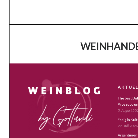
WEINHANDE
AKTUEL
The best Bub
Prosecco un
5. August 20
Essig in Kul
22. Juli 2026
Argentinien