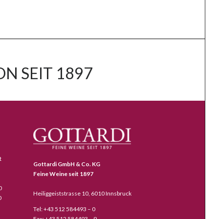
N SEIT 1897
t
Gottardi GmbH & Co. KG
Feine Weine seit 1897
0
Heiliggeiststrasse 10, 6010 Innsbruck
0
Tel: +43 512 584493 – 0
Fax: +43 512 584493 – 9