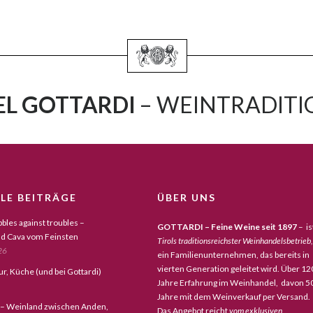
L GOTTARDI
– WEINTRADITIO
LE BEITRÄGE
ÜBER UNS
bles against troubles –
GOTTARDI – Feine Weine seit 1897
– is
d Cava vom Feinsten
Tirols traditionsreichster Weinhandelsbetrieb,
26
ein Familienunternehmen, das bereits in
vierten Generation geleitet wird. Über 12
tur, Küche (und bei Gottardi)
Jahre Erfahrung im Weinhandel, davon 5
Jahre mit dem Weinverkauf per Versand.
 – Weinland zwischen Anden,
Das Angebot reicht
vom exklusiven