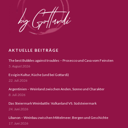
AKTUELLE BEITRÄGE
The best Bubbles against troubles – Prosecco und Cava vom Feinsten
5. August 2026
Essig in Kultur, Küche (und bei Gottardi)
22. Juli 2026
Argentinien – Weinland zwischen Anden, Sonne und Charakter
8. Juli 2026
Das Steiermark Weinbattle: Vulkanland VS. Südsteiermark
24. Juni 2026
Libanon – Weinbau zwischen Mittelmeer, Bergen und Geschichte
17. Juni 2026