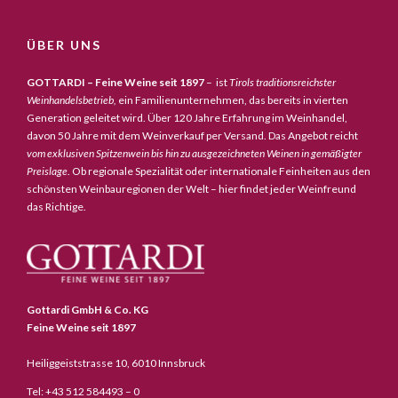
ÜBER UNS
GOTTARDI – Feine Weine seit 1897
– ist
Tirols traditionsreichster
Weinhandelsbetrieb,
ein Familienunternehmen, das bereits in vierten
Generation geleitet wird. Über 120 Jahre Erfahrung im Weinhandel,
davon 50 Jahre mit dem Weinverkauf per Versand. Das Angebot reicht
vom exklusiven Spitzenwein bis hin zu ausgezeichneten Weinen in gemäßigter
Preislage
. Ob regionale Spezialität oder internationale Feinheiten aus den
schönsten Weinbauregionen der Welt – hier findet jeder Weinfreund
das Richtige.
Gottardi GmbH & Co. KG
Feine Weine seit 1897
Heiliggeiststrasse 10, 6010 Innsbruck
Tel: +43 512 584493 – 0