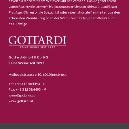
davon 50 Jahre mit dem Weinverkauf per Versand. Das Angebot reicht
vom exklusiven Spitzenwein bis hin zu ausgezeichneten Weinen in gemäßigter
Preislage
. Ob regionale Spezialität oder internationale Feinheiten aus den
schönsten Weinbauregionen der Welt – hier findet jeder Weinfreund
das Richtige.
Gottardi GmbH & Co. KG
Feine Weine seit 1897
Heiliggeiststrasse 10, 6010 Innsbruck
Tel: +43 512 584493 – 0
Fax: +43 512 584493 – 9
wein@gottardi.at
www.gottardi.at