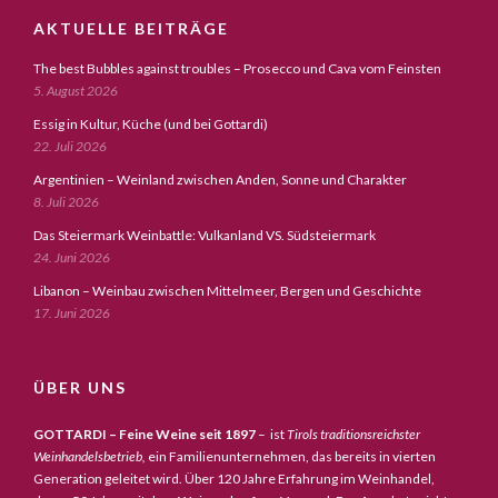
AKTUELLE BEITRÄGE
The best Bubbles against troubles – Prosecco und Cava vom Feinsten
5. August 2026
Essig in Kultur, Küche (und bei Gottardi)
22. Juli 2026
Argentinien – Weinland zwischen Anden, Sonne und Charakter
8. Juli 2026
Das Steiermark Weinbattle: Vulkanland VS. Südsteiermark
24. Juni 2026
Libanon – Weinbau zwischen Mittelmeer, Bergen und Geschichte
17. Juni 2026
ÜBER UNS
GOTTARDI – Feine Weine seit 1897
– ist
Tirols traditionsreichster
Weinhandelsbetrieb,
ein Familienunternehmen, das bereits in vierten
Generation geleitet wird. Über 120 Jahre Erfahrung im Weinhandel,