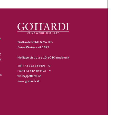
t
Gottardi GmbH & Co. KG
Feine Weine seit 1897
0
Heiliggeiststrasse 10, 6010 Innsbruck
0
Tel: +43 512 584493 – 0
Fax: +43 512 584493 – 9
en
wein@gottardi.at
www.gottardi.at