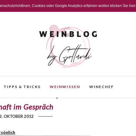
schutzrichtlinen, Cookies oder Google Analytics erfahren wollen klicken Sie hier
TIPPS & TRICKS
WEINWISSEN
WINECHEF
 vom Viel- zum Qualitätstrinker‘ – TT:
haft im Gespräch
2. OKTOBER 2012
rsönlich