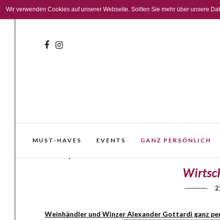
Wir verwenden Cookies auf unserer Webseite. Sollten Sie mehr über unsere Daten
MUST-HAVES
EVENTS
GANZ PERSÖNLICH
‚Der Tiroler wurde beim Wein
Wirtsc
2
Weinhändler und Winzer Alexander Gottardi ganz pe