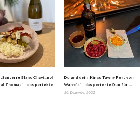
 ‚Sancerre Blanc Chavignol
Du und dein ‚Kings Tawny Port von
ul Thomas‘ – das perfekte
Warre’s‘ – das perfekte Duo für …
30. Dezember 2022