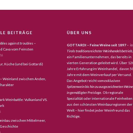
LE BEITRÄGE
ÜBER UNS
bles against troubles –
GOTTARDI – Feine Weine seit 1897
– is
d Cava vom Feinsten
Tirols traditionsreichster Weinhandelsbetrieb,
26
ein Familienunternehmen, das bereits in
vierten Generation geleitet wird. Über 12
tur, Küche (und bei Gottardi)
Jahre Erfahrung im Weinhandel, davon 5
Jahre mit dem Weinverkauf per Versand.
 – Weinland zwischen Anden,
Das Angebot reicht
vom exklusiven
harakter
Spitzenwein bis hin zu ausgezeichneten Wein
in gemäßigter Preislage
. Ob regionale
Spezialität oder internationale Feinheiten
ark Weinbattle: Vulkanland VS.
aus den schönsten Weinbauregionen der
ark
Welt – hier findet jeder Weinfreund das
6
Richtige.
einbau zwischen Mittelmeer,
 Geschichte
6