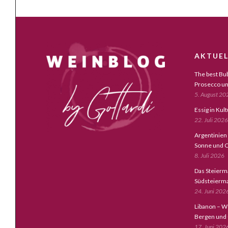
AKTUEL
The best Bub
Prosecco un
5. August 20
Essig in Kul
22. Juli 2026
Argentinien
Sonne und C
8. Juli 2026
Das Steierm
Südsteierm
24. Juni 202
Libanon – W
Bergen und
17. Juni 202