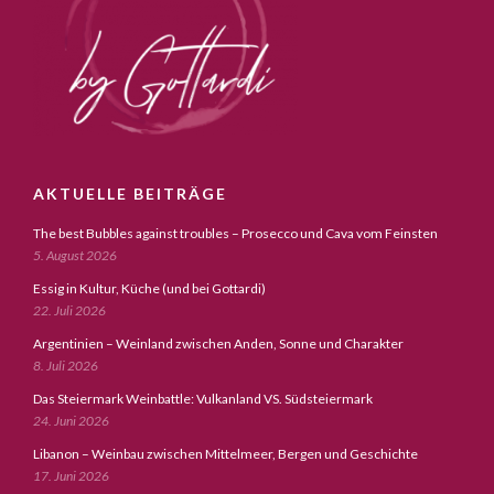
AKTUELLE BEITRÄGE
The best Bubbles against troubles – Prosecco und Cava vom Feinsten
5. August 2026
Essig in Kultur, Küche (und bei Gottardi)
22. Juli 2026
Argentinien – Weinland zwischen Anden, Sonne und Charakter
8. Juli 2026
Das Steiermark Weinbattle: Vulkanland VS. Südsteiermark
24. Juni 2026
Libanon – Weinbau zwischen Mittelmeer, Bergen und Geschichte
17. Juni 2026