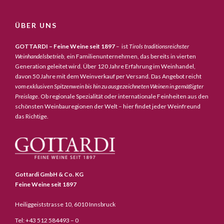
ÜBER UNS
GOTTARDI – Feine Weine seit 1897
– ist
Tirols traditionsreichster
Weinhandelsbetrieb,
ein Familienunternehmen, das bereits in vierten
Generation geleitet wird. Über 120 Jahre Erfahrung im Weinhandel,
davon 50 Jahre mit dem Weinverkauf per Versand. Das Angebot reicht
vom exklusiven Spitzenwein bis hin zu ausgezeichneten Weinen in gemäßigter
Preislage
. Ob regionale Spezialität oder internationale Feinheiten aus den
schönsten Weinbauregionen der Welt – hier findet jeder Weinfreund
das Richtige.
Gottardi GmbH & Co. KG
Feine Weine seit 1897
Heiliggeiststrasse 10, 6010 Innsbruck
Tel: +43 512 584493 – 0