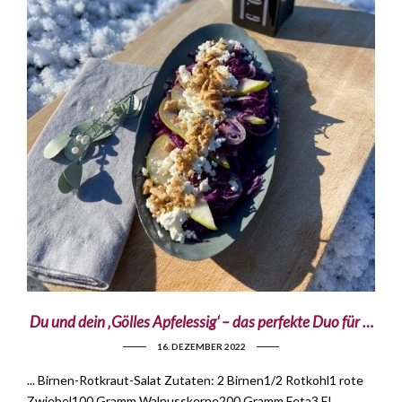
Du und dein ‚Gölles Apfelessig‘ – das perfekte Duo für …
16. DEZEMBER 2022
... Birnen-Rotkraut-Salat Zutaten: 2 Birnen1/2 Rotkohl1 rote
Zwiebel100 Gramm Walnusskerne200 Gramm Feta3 EL