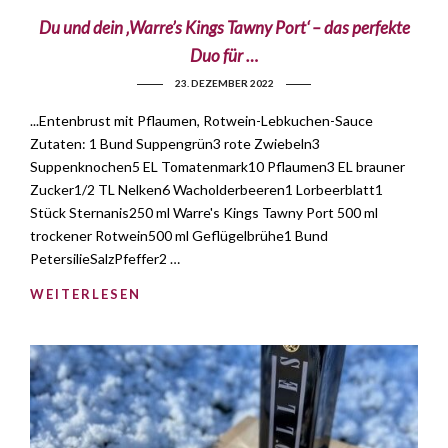
Du und dein ‚Warre’s Kings Tawny Port‘ – das perfekte
Duo für …
23. DEZEMBER 2022
...Entenbrust mit Pflaumen, Rotwein-Lebkuchen-Sauce
Zutaten: 1 Bund Suppengrün3 rote Zwiebeln3
Suppenknochen5 EL Tomatenmark10 Pflaumen3 EL brauner
Zucker1/2 TL Nelken6 Wacholderbeeren1 Lorbeerblatt1
Stück Sternanis250 ml Warre's Kings Tawny Port 500 ml
trockener Rotwein500 ml Geflügelbrühe1 Bund
PetersilieSalzPfeffer2 …
WEITERLESEN