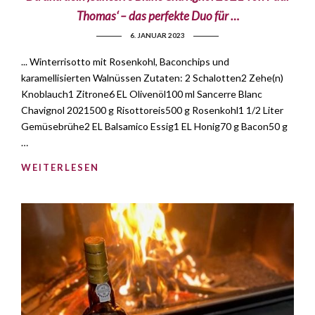
Thomas‘ – das perfekte Duo für …
6. JANUAR 2023
... Winterrisotto mit Rosenkohl, Baconchips und
karamellisierten Walnüssen Zutaten: 2 Schalotten2 Zehe(n)
Knoblauch1 Zitrone6 EL Olivenöl100 ml Sancerre Blanc
Chavignol 2021500 g Risottoreis500 g Rosenkohl1 1/2 Liter
Gemüsebrühe2 EL Balsamico Essig1 EL Honig70 g Bacon50 g
…
WEITERLESEN