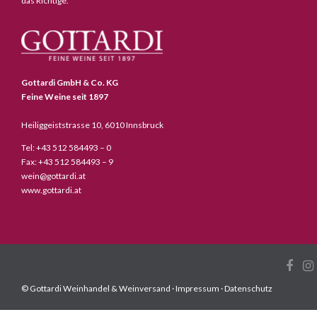
das Richtige.
Gottardi GmbH & Co. KG
Feine Weine seit 1897
Heiliggeiststrasse 10, 6010 Innsbruck
Tel: +43 512 584493 – 0
Fax: +43 512 584493 – 9
wein@gottardi.at
www.gottardi.at
© Gottardi Weinhandel & Weinversand ·
Impressum
·
Datenschutz