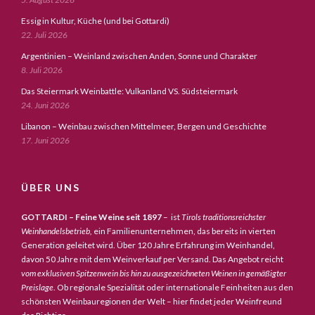
Essig in Kultur, Küche (und bei Gottardi)
22. Juli 2026
Argentinien – Weinland zwischen Anden, Sonne und Charakter
8. Juli 2026
Das Steiermark Weinbattle: Vulkanland VS. Südsteiermark
24. Juni 2026
Libanon – Weinbau zwischen Mittelmeer, Bergen und Geschichte
17. Juni 2026
ÜBER UNS
GOTTARDI – Feine Weine seit 1897
– ist
Tirols traditionsreichster
Weinhandelsbetrieb,
ein Familienunternehmen, das bereits in vierten
Generation geleitet wird. Über 120 Jahre Erfahrung im Weinhandel,
davon 50 Jahre mit dem Weinverkauf per Versand. Das Angebot reicht
vom exklusiven Spitzenwein bis hin zu ausgezeichneten Weinen in gemäßigter
Preislage
. Ob regionale Spezialität oder internationale Feinheiten aus den
schönsten Weinbauregionen der Welt – hier findet jeder Weinfreund