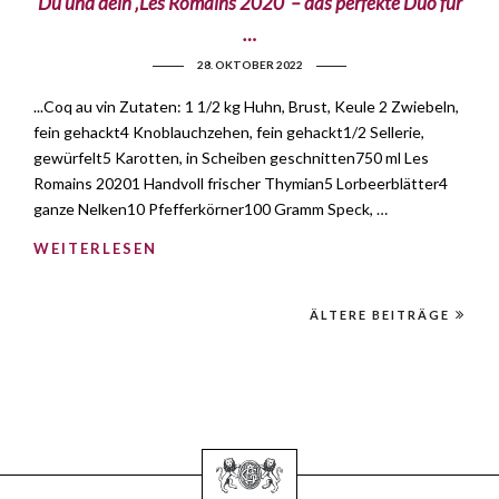
Du und dein ‚Les Romains 2020‘ – das perfekte Duo für
…
28. OKTOBER 2022
...Coq au vin Zutaten: 1 1/2 kg Huhn, Brust, Keule 2 Zwiebeln,
fein gehackt4 Knoblauchzehen, fein gehackt1/2 Sellerie,
gewürfelt5 Karotten, in Scheiben geschnitten750 ml Les
Romains 20201 Handvoll frischer Thymian5 Lorbeerblätter4
ganze Nelken10 Pfefferkörner100 Gramm Speck, …
WEITERLESEN
ÄLTERE BEITRÄGE