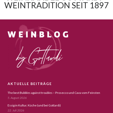
WEINTRADITION SEIT 1897
AKTUELLE BEITRÄGE
The best Bubbles against troubles – Prosecco und Cava vom Feinsten
5. August 2026
Essig in Kultur, Küche (und bei Gottardi)
22. Juli 2026