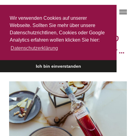
Wir verwenden Cookies auf unserer
Webseite. Sollten Sie mehr über unsere
Datenschutzrichtlinen, Cookies oder Google
Du und dein ‚Warre’s Otima 10
Analytics erfahren wollen klicken Sie hier:
Datenschutzerklärung
Years old‘ – das perfekte Duo für …
5. MÄRZ 2024
Ich bin einverstanden