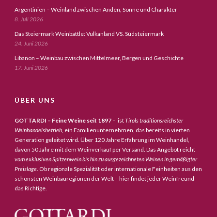
Argentinien – Weinland zwischen Anden, Sonne und Charakter
8. Juli 2026
Das Steiermark Weinbattle: Vulkanland VS. Südsteiermark
24. Juni 2026
Libanon – Weinbau zwischen Mittelmeer, Bergen und Geschichte
17. Juni 2026
ÜBER UNS
GOTTARDI – Feine Weine seit 1897
– ist
Tirols traditionsreichster
Weinhandelsbetrieb,
ein Familienunternehmen, das bereits in vierten
Generation geleitet wird. Über 120 Jahre Erfahrung im Weinhandel,
davon 50 Jahre mit dem Weinverkauf per Versand. Das Angebot reicht
vom exklusiven Spitzenwein bis hin zu ausgezeichneten Weinen in gemäßigter
Preislage
. Ob regionale Spezialität oder internationale Feinheiten aus den
schönsten Weinbauregionen der Welt – hier findet jeder Weinfreund
das Richtige.