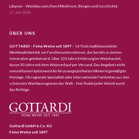
Libanon – Weinbau zwischen Mittelmeer, Bergen und Geschichte
17. Juni 2026
ÜBER UNS
GOTTARDI – Feine Weine seit 1897
– ist
Tirols traditionsreichster
Weinhandelsbetrieb,
ein Familienunternehmen, das bereits in vierten
Generation geleitet wird. Über 120 Jahre Erfahrung im Weinhandel,
davon 50 Jahre mit dem Weinverkauf per Versand. Das Angebot reicht
vom exklusiven Spitzenwein bis hin zu ausgezeichneten Weinen in gemäßigter
Preislage
. Ob regionale Spezialität oder internationale Feinheiten aus den
schönsten Weinbauregionen der Welt – hier findet jeder Weinfreund
das Richtige.
Gottardi GmbH & Co. KG
Feine Weine seit 1897