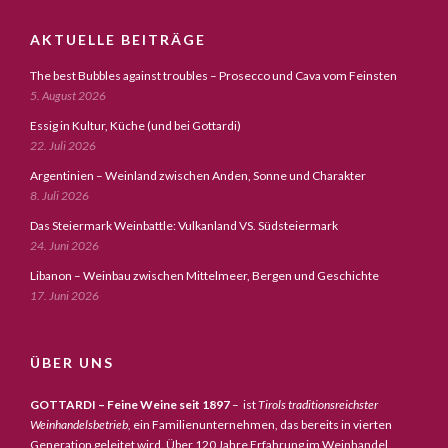
AKTUELLE BEITRÄGE
The best Bubbles against troubles – Prosecco und Cava vom Feinsten
5. August 2026
Essig in Kultur, Küche (und bei Gottardi)
22. Juli 2026
Argentinien – Weinland zwischen Anden, Sonne und Charakter
8. Juli 2026
Das Steiermark Weinbattle: Vulkanland VS. Südsteiermark
24. Juni 2026
Libanon – Weinbau zwischen Mittelmeer, Bergen und Geschichte
17. Juni 2026
ÜBER UNS
GOTTARDI – Feine Weine seit 1897
– ist
Tirols traditionsreichster
Weinhandelsbetrieb,
ein Familienunternehmen, das bereits in vierten
Generation geleitet wird. Über 120 Jahre Erfahrung im Weinhandel,