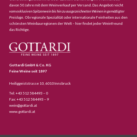
davon 50 Jahre mit dem Weinverkauf per Versand. Das Angebot reicht
vom exklusiven Spitzenwein bis hin zu ausgezeichneten Weinen in gemäßigter
Preislage
. Ob regionale Spezialität oder internationale Feinheiten aus den
schönsten Weinbauregionen der Welt – hier findet jeder Weinfreund
das Richtige.
Gottardi GmbH & Co. KG
Feine Weine seit 1897
Heiliggeiststrasse 10, 6010 Innsbruck
Tel: +43 512 584493 – 0
Fax: +43 512 584493 – 9
wein@gottardi.at
www.gottardi.at