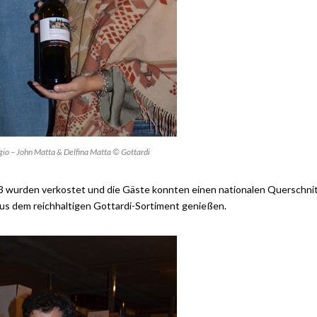
gio – John Matta & Delfina Matta © Gottardi
3 wurden verkostet und die Gäste konnten einen nationalen Querschni
 aus dem reichhaltigen Gottardi-Sortiment genießen.