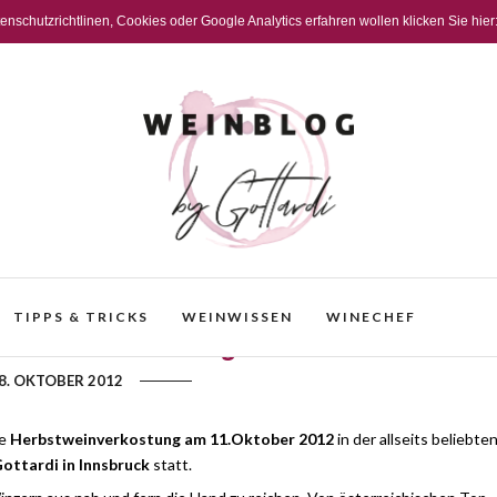
schutzrichtlinen, Cookies oder Google Analytics erfahren wollen klicken Sie hier
TIPPS & TRICKS
WEINWISSEN
WINECHEF
Herbstweinverkostung bei Gottardi
8. OKTOBER 2012
te
Herbstweinverkostung am 11.Oktober
2012
in der allseits beliebte
ottardi in Innsbruck
statt.