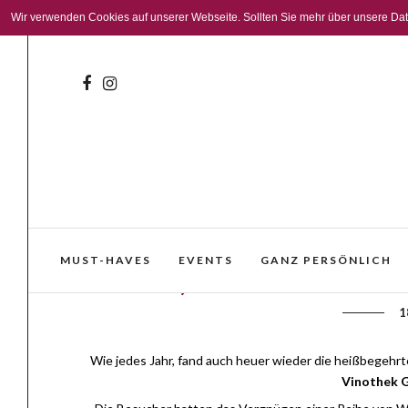
Wir verwenden Cookies auf unserer Webseite. Sollten Sie mehr über unsere Daten
MUST-HAVES
EVENTS
GANZ PERSÖNLICH
‚Alle Jahre wieder‘ – 
1
Wie jedes Jahr, fand auch heuer wieder die heißbegehr
Vinothek G