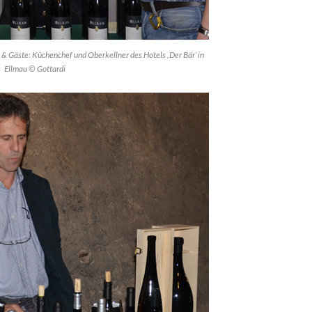
& Gäste: Küchenchef und Oberkellner des Hotels ‚Der Bär‘ in
Ellmau © Gottardi