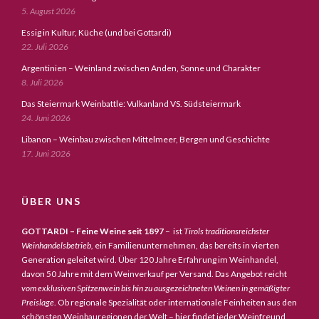
5. August 2026
Essig in Kultur, Küche (und bei Gottardi)
22. Juli 2026
Argentinien – Weinland zwischen Anden, Sonne und Charakter
8. Juli 2026
Das Steiermark Weinbattle: Vulkanland VS. Südsteiermark
24. Juni 2026
Libanon – Weinbau zwischen Mittelmeer, Bergen und Geschichte
17. Juni 2026
ÜBER UNS
GOTTARDI – Feine Weine seit 1897
– ist
Tirols traditionsreichster
Weinhandelsbetrieb,
ein Familienunternehmen, das bereits in vierten
Generation geleitet wird. Über 120 Jahre Erfahrung im Weinhandel,
davon 50 Jahre mit dem Weinverkauf per Versand. Das Angebot reicht
vom exklusiven Spitzenwein bis hin zu ausgezeichneten Weinen in gemäßigter
Preislage
. Ob regionale Spezialität oder internationale Feinheiten aus den
schönsten Weinbauregionen der Welt – hier findet jeder Weinfreund