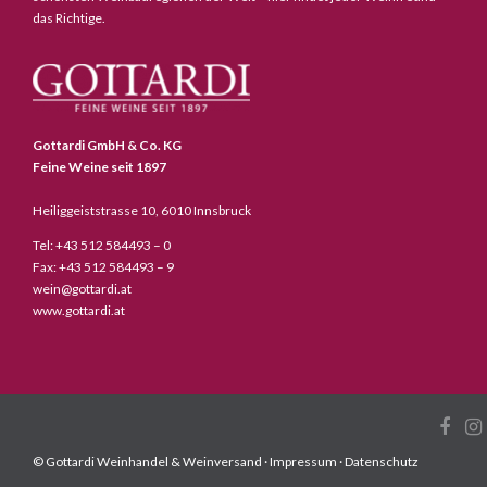
das Richtige.
Gottardi GmbH & Co. KG
Feine Weine seit 1897
Heiliggeiststrasse 10, 6010 Innsbruck
Tel: +43 512 584493 – 0
Fax: +43 512 584493 – 9
wein@gottardi.at
www.gottardi.at
© Gottardi Weinhandel & Weinversand ·
Impressum
·
Datenschutz