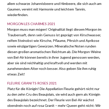
allem schwarze Johannisbeere und Himbeere, die sich auch am
Gaumen, vereint mit Harmonie und leichtem Tannin,
wiederfinden.
MORGON LES CHARMES 2021
Morgon muss man mögen! Originalität liegt diesem Morgon im
Traubensaft, denn sein Genuss ist geprägt von Kirschwasser,
reifem Steinobst wie Kirsche, Pflaume, Pfirsich und Aprikose
sowie einzigartigen Gewürzen. Mineralische Noten runden
diesen großen aromatischen Reichtum ab. Die Morgon-Weine
von Bel-Air können bereits in ihrer Jugend genossen werden,
aber sie sind reichhaltig und kraftvoll und werden mit
zunehmendem Alter noch besser. Also geben Sie ihm ruhig
etwas Zeit!
FLEURIE GRANITS ROSES 2021
Platz für die Königin! Die Appellation Fleurie gehört nicht nur
zu den zehn Cru des Beaujolais, sie wird auch gern als Königin
des Beaujolais bezeichnet. Der Fleurie von Bel-Air wächst
obendrein noch auf rosa Granit – mehr Queen geht nicht: Wir