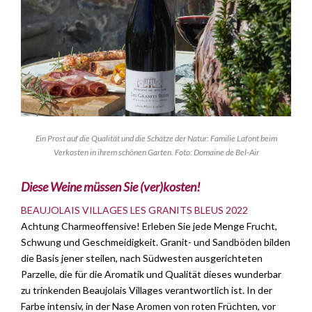
Ein Prost auf die Qualität und die Schätze der Natur: Familie Lafont beim
Verkosten in ihrem schönen Garten. Foto: Domaine de Bel-Air
Diese Weine müssen Sie (ver)kosten!
BEAUJOLAIS VILLAGES LES GRANITS BLEUS 2022
Achtung Charmeoffensive! Erleben Sie jede Menge Frucht,
Schwung und Geschmeidigkeit. Granit- und Sandböden bilden
die Basis jener steilen, nach Südwesten ausgerichteten
Parzelle, die für die Aromatik und Qualität dieses wunderbar
zu trinkenden Beaujolais Villages verantwortlich ist. In der
Farbe intensiv, in der Nase Aromen von roten Früchten, vor