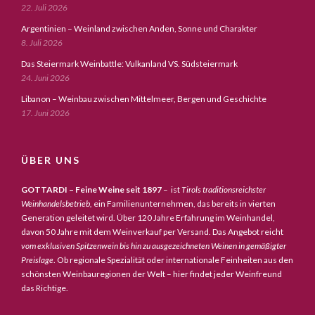
22. Juli 2026
Argentinien – Weinland zwischen Anden, Sonne und Charakter
8. Juli 2026
Das Steiermark Weinbattle: Vulkanland VS. Südsteiermark
24. Juni 2026
Libanon – Weinbau zwischen Mittelmeer, Bergen und Geschichte
17. Juni 2026
ÜBER UNS
GOTTARDI – Feine Weine seit 1897
– ist
Tirols traditionsreichster
Weinhandelsbetrieb,
ein Familienunternehmen, das bereits in vierten
Generation geleitet wird. Über 120 Jahre Erfahrung im Weinhandel,
davon 50 Jahre mit dem Weinverkauf per Versand. Das Angebot reicht
vom exklusiven Spitzenwein bis hin zu ausgezeichneten Weinen in gemäßigter
Preislage
. Ob regionale Spezialität oder internationale Feinheiten aus den
schönsten Weinbauregionen der Welt – hier findet jeder Weinfreund
das Richtige.