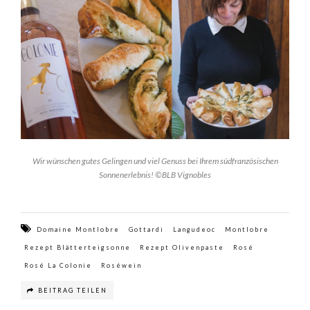
Wir wünschen gutes Gelingen und viel Genuss bei Ihrem südfranzösischen
Sonnenerlebnis! ©BLB Vignobles
Domaine Montlobre
Gottardi
Langudeoc
Montlobre
Rezept Blätterteigsonne
Rezept Olivenpaste
Rosé
Rosé La Colonie
Roséwein
BEITRAG TEILEN