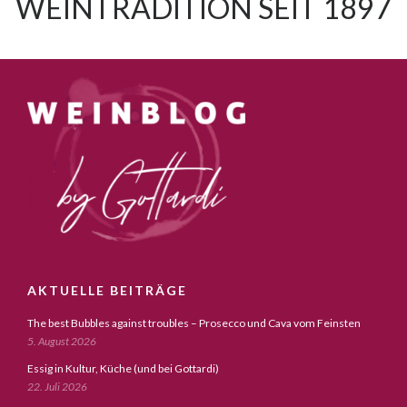
WEINTRADITION SEIT 1897
AKTUELLE BEITRÄGE
The best Bubbles against troubles – Prosecco und Cava vom Feinsten
5. August 2026
Essig in Kultur, Küche (und bei Gottardi)
22. Juli 2026