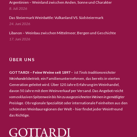
Argentinien – Weinland zwischen Anden, Sonne und Charakter
8. Juli 2026
Das Steiermark Weinbattle: Vulkanland VS. Südsteiermark
24. Juni 2026
Libanon – Weinbau zwischen Mittelmeer, Bergen und Geschichte
17. Juni 2026
ÜBER UNS
GOTTARDI – Feine Weine seit 1897
– ist
Tirols traditionsreichster
Weinhandelsbetrieb,
ein Familienunternehmen, das bereits in vierten
Generation geleitet wird. Über 120 Jahre Erfahrung im Weinhandel,
davon 50 Jahre mit dem Weinverkauf per Versand. Das Angebot reicht
vom exklusiven Spitzenwein bis hin zu ausgezeichneten Weinen in gemäßigter
Preislage
. Ob regionale Spezialität oder internationale Feinheiten aus den
schönsten Weinbauregionen der Welt – hier findet jeder Weinfreund
das Richtige.