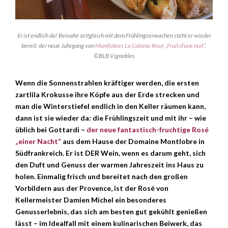
Er ist endlich da! Beinahe zeitgleich mit dem Frühlingserwachen steht er wieder
bereit: der neue Jahrgang von
Montlobres La Colonie Rosé „Fruit d’une nuit“
.
©BLB Vignobles
Wenn die Sonnenstrahlen kräftiger werden, die ersten
zartlila Krokusse ihre Köpfe aus der Erde strecken und
man die Winterstiefel endlich in den Keller räumen kann,
dann ist sie wieder da: die Frühlingszeit und mit ihr – wie
üblich bei Gottardi –
der neue fantastisch-fruchtige Rosé
„einer Nacht“
aus dem Hause der Domaine Montlobre in
Südfrankreich. Er ist DER Wein, wenn es darum geht, sich
den Duft und Genuss der warmen Jahreszeit ins Haus zu
holen. Einmalig frisch und bereitet nach den großen
Vorbildern aus der Provence, ist der Rosé von
Kellermeister Damien Michel ein besonderes
Genusserlebnis, das sich am besten gut gekühlt genießen
lässt – im Idealfall mit einem kulinarischen Beiwerk, das