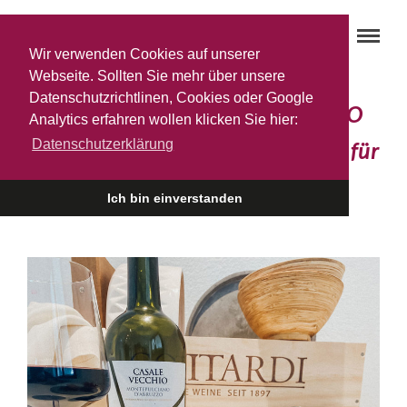
Wir verwenden Cookies auf unserer
Webseite. Sollten Sie mehr über unsere
Datenschutzrichtlinen, Cookies oder Google
Du und dein ‚MONTEPULCIANO
Analytics erfahren wollen klicken Sie hier:
Datenschutzerklärung
D’ABRUZZO’‘ – das perfekte Duo für
…
Ich bin einverstanden
18. MÄRZ 2022