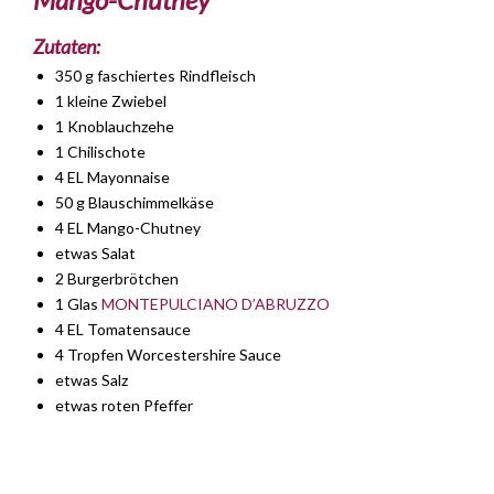
Zutaten:
350 g faschiertes Rindfleisch
1 kleine Zwiebel
1 Knoblauchzehe
1 Chilischote
4 EL Mayonnaise
50 g Blauschimmelkäse
4 EL Mango-Chutney
etwas Salat
2 Burgerbrötchen
1 Glas
MONTEPULCIANO D’ABRUZZO
4 EL Tomatensauce
4 Tropfen Worcestershire Sauce
etwas Salz
etwas roten Pfeffer