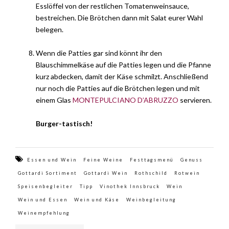
Esslöffel von der restlichen Tomatenweinsauce,
bestreichen. Die Brötchen dann mit Salat eurer Wahl
belegen.
Wenn die Patties gar sind könnt ihr den
Blauschimmelkäse auf die Patties legen und die Pfanne
kurz abdecken, damit der Käse schmilzt. Anschließend
nur noch die Patties auf die Brötchen legen und mit
einem Glas
MONTEPULCIANO D’ABRUZZO
servieren.
Burger-tastisch!
Essen und Wein
Feine Weine
Festtagsmenü
Genuss
Gottardi Sortiment
Gottardi Wein
Rothschild
Rotwein
Speisenbegleiter
Tipp
Vinothek Innsbruck
Wein
Wein und Essen
Wein und Käse
Weinbegleitung
Weinempfehlung