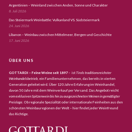
Argentinien – Weinland zwischen Anden, Sonne und Charakter
8. Juli 2026
Das Steiermark Weinbattle: Vulkanland VS. Südsteiermark
24. Juni 2026
Libanon – Weinbau zwischen Mittelmeer, Bergen und Geschichte
17. Juni 2026
ÜBER UNS
GOTTARDI – Feine Weine seit 1897
– ist
Tirols traditionsreichster
Weinhandelsbetrieb,
ein Familienunternehmen, das bereits in vierten
Generation geleitet wird. Über 120 Jahre Erfahrung im Weinhandel,
davon 50 Jahre mit dem Weinverkauf per Versand. Das Angebot reicht
vom exklusiven Spitzenwein bis hin zu ausgezeichneten Weinen in gemäßigter
Preislage
. Ob regionale Spezialität oder internationale Feinheiten aus den
schönsten Weinbauregionen der Welt – hier findet jeder Weinfreund
das Richtige.