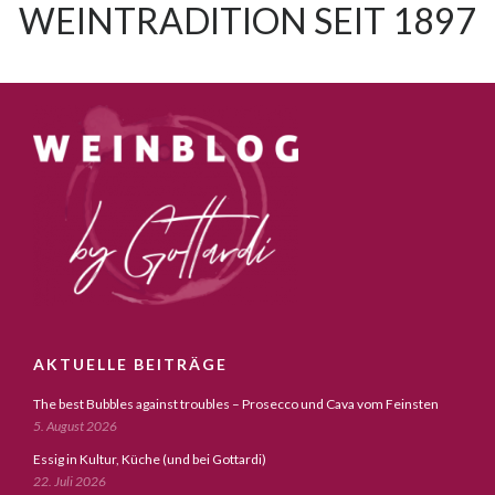
WEINTRADITION SEIT 1897
AKTUELLE BEITRÄGE
The best Bubbles against troubles – Prosecco und Cava vom Feinsten
5. August 2026
Essig in Kultur, Küche (und bei Gottardi)
22. Juli 2026