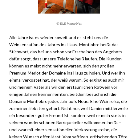
© BLB Vignobles
Alle Jahre ist es wieder soweit und es steht uns die
Weinsensation des Jahres ins Haus. Montlobre heißt das
Stichwort, das bei uns schon vor Erscheinen des Angebots
dafür sorgt, dass unsere Telefone heiß laufen. Die Kunden
können es meist nicht mehr erwarten, sich den großen
Premium-Merlot der Domaine ins Haus zu holen. Und wer ihn
einmal verkostet hat, der weiß warum. So erging es auch mir
und meinem Vater als wir den erstaunlichen Rotwein vor
einigen Jahren kennen lernten. Seitdem besuche ich die
Domaine Montlobre jedes Jahr aufs Neue. Eine Weinreise, die
zu meinen liebsten gehört. Nicht nur, weil Damien mittlerweile
ein besonders guter Freund ist, sondern weil er mich stets in
seinem wunderschönen Barriquekeller willkommen heißt –
und zwar mit einer sensationellen Verkostungsreihe, die
keinen Wunsch offen lässt. Vom saftigen, erfrischenden Tête