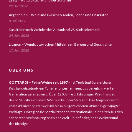
Essig in Kultur, Küche (und bei Gottardi)
22. Juli 2026
Argentinien – Weinland zwischen Anden, Sonne und Charakter
8. Juli 2026
Das Steiermark Weinbattle: Vulkanland VS. Südsteiermark
24. Juni 2026
Libanon – Weinbau zwischen Mittelmeer, Bergen und Geschichte
17. Juni 2026
ÜBER UNS
GOTTARDI – Feine Weine seit 1897
– ist
Tirols traditionsreichster
Weinhandelsbetrieb,
ein Familienunternehmen, das bereits in vierten
Generation geleitet wird. Über 120 Jahre Erfahrung im Weinhandel,
davon 50 Jahre mit dem Weinverkauf per Versand. Das Angebot reicht
vom exklusiven Spitzenwein bis hin zu ausgezeichneten Weinen in gemäßigter
Preislage
. Ob regionale Spezialität oder internationale Feinheiten aus den
schönsten Weinbauregionen der Welt – hier findet jeder Weinfreund
das Richtige.