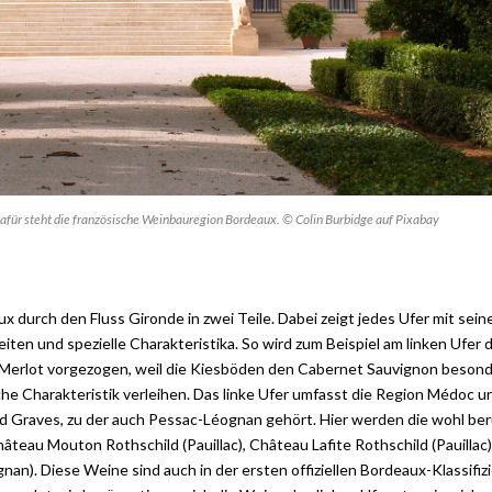
afür steht die französische Weinbauregion Bordeaux. © Colin Burbidge auf Pixabay
 durch den Fluss Gironde in zwei Teile. Dabei zeigt jedes Ufer mit sein
ten und spezielle Charakteristika. So wird zum Beispiel am linken Ufer 
erlot vorgezogen, weil die Kiesböden den Cabernet Sauvignon besonde
che Charakteristik verleihen. Das linke Ufer umfasst die Region Médoc u
und Graves, zu der auch Pessac-Léognan gehört. Hier werden die wohl b
âteau Mouton Rothschild (Pauillac), Château Lafite Rothschild (Pauillac
n). Diese Weine sind auch in der ersten offiziellen Bordeaux-Klassifiz