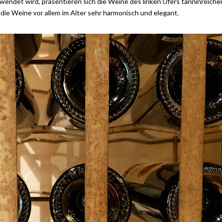
ndet wird, präsentieren sich die Weine des linken Ufers tanninreicher
die Weine vor allem im Alter sehr harmonisch und elegant.