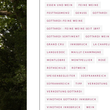
ESSEN UND WEIN
FEINE WEINE
FESTTAGSMENÜ
GENUSS
GOTTARDI
GOTTARDI-FEINE WEINE
GOTTARDI - FEINE WEINE SEIT 1897
GOTTARDI SORTIMENT
GOTTARDI WEIN
GRAND CRU
INNSBRUCK
LA CHAPEL
LANGUEDOC
MAILLY CHAMPAGNE
MONTLOBRE
MONTPELLIER
ROSÉ
ROTHSCHILD
ROTWEIN
SPEISENBEGLEITER
SÜDFRANKREICH
SÜFRANKREICH
TIPP
VERKOSTUNG
VERKOSTUNG GOTTARDI
VINOTHEK GOTTARDI INNSBRUCK
VINOTHEK INNSBRUCK
WEIN