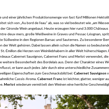
e und einer jährlichen Produktionsmenge von fast fünf Millionen Hektol
eitet sich von „Au bord de l’eau“ ab, was so viel bedeutet wie „am Wasse
r der Gironde Wein angebaut. Heute erzeugen hier rund 3.000 Châteaus 
Entre-deux-mers, große Weißweine in Graves und Pessac-Léognan, spri
nte Süßweine in den Regionen Barsac und Sauternes. Zu besonderer Be
ten der Welt gehören. Dabei lassen allein schon die Namen so bedeuten
St.-Émillon die Herzen von Weinliebhabern in aller Welt höherschlagen. 
deaux Cabernet Sauvignon, Cabernet Franc und Merlot verwendet, die 
 weitere Besonderheit des Bordelais aus. Denn der Charakter eines We
nflusst, er kann auch jedes Jahr durch eine unterschiedliche Zusamme
eweiligen Eigenschaften zum Geschmacksbild bei:
Cabernet Sauvignon
v
chahmliche Cassis-Aroma.
Cabernet Franc
ist leichter, glatter, weniger a
be.
Merlot
wiederum vermittelt den Weinen eine herrliche Geschmeidigk