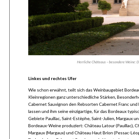
Herrliche Châteaus – besondere Weine: D
Linkes und rechtes Ufer
Wie schon erwähnt, teilt sich das Weinbaugebiet Bordeaux
Kleinregionen ganz unterschiedliche Stärken, Besonderhei
Cabernet Sauvignon den Rebsorten Cabernet Franc und M
lassen und ihm seine einzigartige, für das Bordeaux typis
Gebiete Pauillac, Saint-Estèphe, Saint-Julien, Margaux 
Bordeaux-Weine produziert: Château Latour (Pauillac), Ch
Margaux (Margaux) und Château Haut Brion (Pessac-Léogna