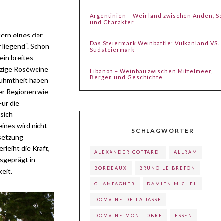
Argentinien – Weinland zwischen Anden, 
und Charakter
itern
eines der
Das Steiermark Weinbattle: Vulkanland VS.
r liegend“. Schon
Südsteiermark
ein breites
tzige Roséweine
Libanon – Weinbau zwischen Mittelmeer,
Bergen und Geschichte
rühmtheit haben
der Regionen wie
Für die
sich
ines wird nicht
SCHLAGWÖRTER
nsetzung
erleiht die Kraft,
ALEXANDER GOTTARDI
ALLRAM
usgeprägt in
BORDEAUX
BRUNO LE BRETON
eit.
CHAMPAGNER
DAMIEN MICHEL
DOMAINE DE LA JASSE
DOMAINE MONTLOBRE
ESSEN