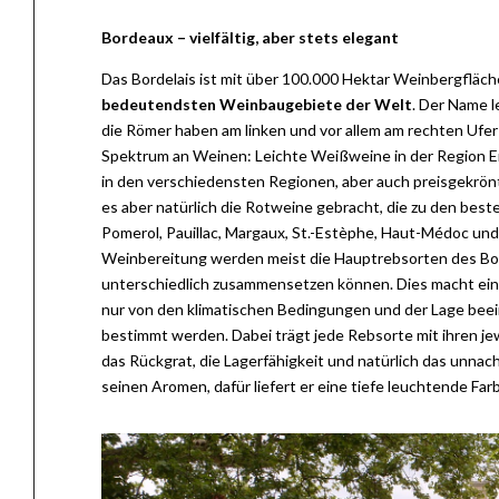
Bordeaux – vielfältig, aber stets elegant
Das Bordelais ist mit über 100.000 Hektar Weinbergfläch
bedeutendsten Weinbaugebiete der Welt
. Der Name l
die Römer haben am linken und vor allem am rechten Ufe
Spektrum an Weinen: Leichte Weißweine in der Region 
in den verschiedensten Regionen, aber auch preisgekrö
es aber natürlich die Rotweine gebracht, die zu den bes
Pomerol, Pauillac, Margaux, St.-Estèphe, Haut-Médoc und 
Weinbereitung werden meist die Hauptrebsorten des Bor
unterschiedlich zusammensetzen können. Dies macht eine
nur von den klimatischen Bedingungen und der Lage beei
bestimmt werden. Dabei trägt jede Rebsorte mit ihren j
das Rückgrat, die Lagerfähigkeit und natürlich das unna
seinen Aromen, dafür liefert er eine tiefe leuchtende Far