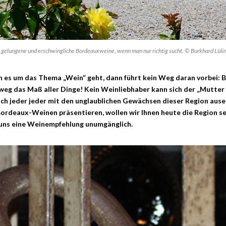
t gelungene und erschwingliche Bordeauxweine, wenn man nur richtig sucht. © Burkhard Lüli
es um das Thema „Wein“ geht, dann führt kein Weg daran vorbei: B
eg das Maß aller Dinge! Kein Weinliebhaber kann sich der „Mutter 
ich jeder jeder mit den unglaublichen Gewächsen dieser Region ause
ordeaux-Weinen präsentieren, wollen wir Ihnen heute die Region se
e uns eine Weinempfehlung unumgänglich.