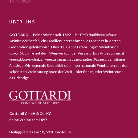
17. Juni 2026
ÜBER UNS
GOTTARDI – Feine Weine seit 1897
– ist
Tirols traditionsreichster
Weinhandelsbetrieb,
ein Familienunternehmen, das bereits in vierten
Generation geleitet wird. Über 120 Jahre Erfahrung im Weinhandel,
davon 50 Jahre mit dem Weinverkauf per Versand. Das Angebot reicht
vom exklusiven Spitzenwein bis hin zu ausgezeichneten Weinen in gemäßigter
Preislage
. Ob regionale Spezialität oder internationale Feinheiten aus den
schönsten Weinbauregionen der Welt – hier findet jeder Weinfreund
das Richtige.
Gottardi GmbH & Co. KG
Feine Weine seit 1897
Heiliggeiststrasse 10, 6010 Innsbruck