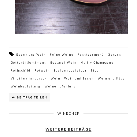
Essen und Wein
Feine Weine
Festtagsmenü
Genuss
Gottardi Sortiment
Gottardi Wein
Mailly Champagne
Rothschild
Rotwein
Speisenbegleiter
Tipp
Vinothek Innsbruck
Wein
Wein und Essen
Wein und Käse
Weinbegleitung
Weinempfehlung
BEITRAG TEILEN
WINECHEF
WEITERE BEITRÄGE