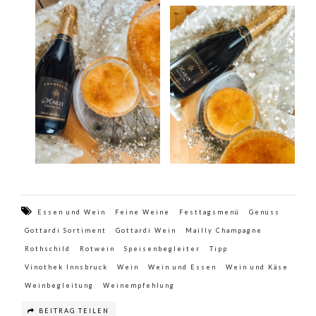
Essen und Wein
Feine Weine
Festtagsmenü
Genuss
Gottardi Sortiment
Gottardi Wein
Mailly Champagne
Rothschild
Rotwein
Speisenbegleiter
Tipp
Vinothek Innsbruck
Wein
Wein und Essen
Wein und Käse
Weinbegleitung
Weinempfehlung
BEITRAG TEILEN