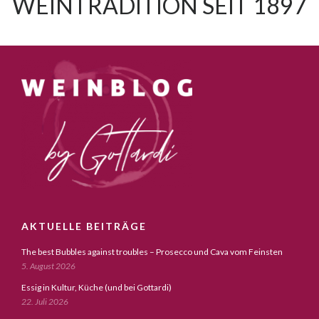
WEINTRADITION SEIT 1897
AKTUELLE BEITRÄGE
The best Bubbles against troubles – Prosecco und Cava vom Feinsten
5. August 2026
Essig in Kultur, Küche (und bei Gottardi)
22. Juli 2026