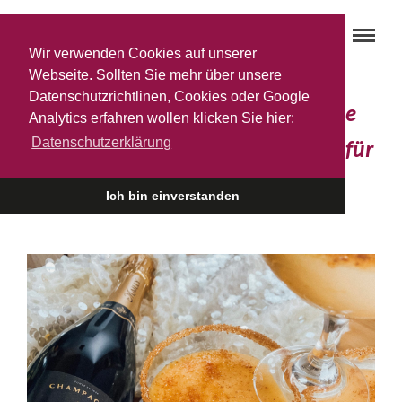
Wir verwenden Cookies auf unserer
Webseite. Sollten Sie mehr über unsere
Datenschutzrichtlinen, Cookies oder Google
Du und dein ‚Mailly Champagne
Analytics erfahren wollen klicken Sie hier:
Datenschutzerklärung
Brut Reserve‘ – das perfekte Duo für
…
Ich bin einverstanden
6. MAI 2022