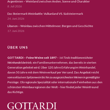
Argentinien – Weinland zwischen Anden, Sonne und Charakter
8. Juli 2026
Das Steiermark Weinbattle: Vulkanland VS. Südsteiermark
24. Juni 2026
Libanon – Weinbau zwischen Mittelmeer, Bergen und Geschichte
17. Juni 2026
ÜBER UNS
GOTTARDI – Feine Weine seit 1897
– ist
Tirols traditionsreichster
Weinhandelsbetrieb,
ein Familienunternehmen, das bereits in vierten
Generation geleitet wird. Über 120 Jahre Erfahrung im Weinhandel,
davon 50 Jahre mit dem Weinverkauf per Versand. Das Angebot reicht
vom exklusiven Spitzenwein bis hin zu ausgezeichneten Weinen in gemäßigter
Preislage
. Ob regionale Spezialität oder internationale Feinheiten aus den
schönsten Weinbauregionen der Welt – hier findet jeder Weinfreund
das Richtige.