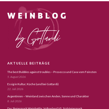
AKTUELLE BEITRÄGE
The best Bubbles against troubles – Prosecco und Cava vom Feinsten
5. August 2026
Essig in Kultur, Küche (und bei Gottardi)
22. Juli 2026
Argentinien – Weinland zwischen Anden, Sonne und Charakter
8. Juli 2026
Das Steiermark Weinbattle: Vulkanland VS. Südsteiermark