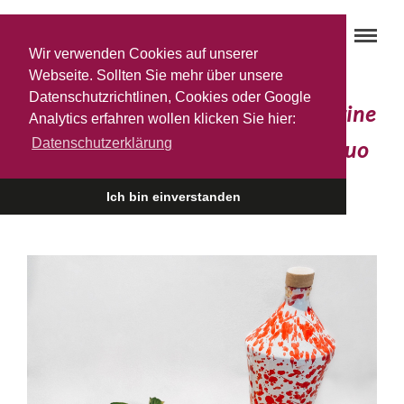
Wir verwenden Cookies auf unserer
Webseite. Sollten Sie mehr über unsere
Datenschutzrichtlinen, Cookies oder Google
Du und dein ‚Olivenöl Extra Vergine
Analytics erfahren wollen klicken Sie hier:
Datenschutzerklärung
Anfora Corallo‘ – das perfekte Duo
für …
Ich bin einverstanden
27. MAI 2022