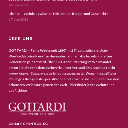
24. Juni 2026
Libanon – Weinbau zwischen Mittelmeer, Bergen und Geschichte
17. Juni 2026
ÜBER UNS
GOTTARDI – Feine Weine seit 1897
– ist
Tirols traditionsreichster
Weinhandelsbetrieb,
ein Familienunternehmen, das bereits in vierten
Generation geleitet wird. Über 120 Jahre Erfahrung im Weinhandel,
davon 50 Jahre mit dem Weinverkauf per Versand. Das Angebot reicht
vom exklusiven Spitzenwein bis hin zu ausgezeichneten Weinen in gemäßigter
Preislage
. Ob regionale Spezialität oder internationale Feinheiten aus den
schönsten Weinbauregionen der Welt – hier findet jeder Weinfreund
das Richtige.
Gottardi GmbH & Co. KG