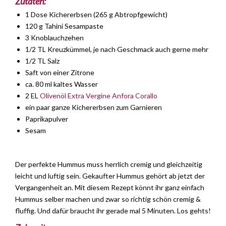
Zutaten:
1 Dose Kichererbsen (265 g Abtropfgewicht)
120 g Tahini Sesampaste
3 Knoblauchzehen
1/2 TL Kreuzkümmel, je nach Geschmack auch gerne mehr
1/2 TL Salz
Saft von einer Zitrone
ca. 80 ml kaltes Wasser
2 EL
Olivenöl Extra Vergine Anfora Corallo
ein paar ganze Kichererbsen zum Garnieren
Paprikapulver
Sesam
Der perfekte Hummus muss herrlich cremig und gleichzeitig
leicht und luftig sein. Gekaufter Hummus gehört ab jetzt der
Vergangenheit an. Mit diesem Rezept könnt ihr ganz einfach
Hummus selber machen und zwar so richtig schön cremig &
fluffig. Und dafür braucht ihr gerade mal 5 Minuten. Los gehts!