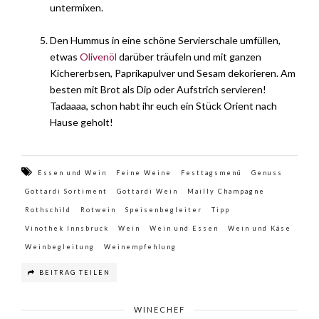
untermixen.
Den Hummus in eine schöne Servierschale umfüllen,
etwas
Olivenöl
darüber träufeln und mit ganzen
Kichererbsen, Paprikapulver und Sesam dekorieren. Am
besten mit Brot als Dip oder Aufstrich servieren!
Tadaaaa, schon habt ihr euch ein Stück Orient nach
Hause geholt!
Essen und Wein
Feine Weine
Festtagsmenü
Genuss
Gottardi Sortiment
Gottardi Wein
Mailly Champagne
Rothschild
Rotwein
Speisenbegleiter
Tipp
Vinothek Innsbruck
Wein
Wein und Essen
Wein und Käse
Weinbegleitung
Weinempfehlung
BEITRAG TEILEN
WINECHEF