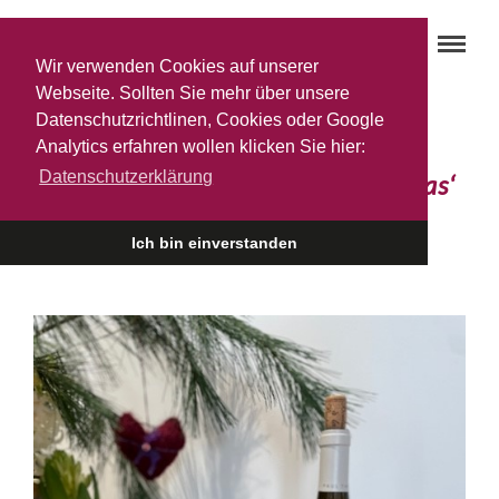
Wir verwenden Cookies auf unserer
Webseite. Sollten Sie mehr über unsere
Datenschutzrichtlinen, Cookies oder Google
Du und dein ‚Sancerre Blanc
Analytics erfahren wollen klicken Sie hier:
Datenschutzerklärung
Chavignol 2021 von Paul Thomas‘
– das perfekte Duo für …
Ich bin einverstanden
6. JANUAR 2023