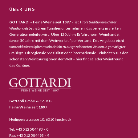
ÜBER UNS
GOTTARDI – Feine Weine seit 1897
– ist
Tirols traditionsreichster
Weinhandelsbetrieb,
ein Familienunternehmen, das bereits in vierten
Generation geleitet wird. Über 120 Jahre Erfahrung im Weinhandel,
davon 50 Jahre mit dem Weinverkauf per Versand. Das Angebot reicht
vom exklusiven Spitzenwein bis hin zu ausgezeichneten Weinen in gemäßigter
Preislage
. Ob regionale Spezialität oder internationale Feinheiten aus den
schönsten Weinbauregionen der Welt – hier findet jeder Weinfreund
das Richtige.
Gottardi GmbH & Co. KG
Feine Weine seit 1897
Heiliggeiststrasse 10, 6010 Innsbruck
Tel: +43 512 584493 – 0
Fax: +43 512 584493 – 9