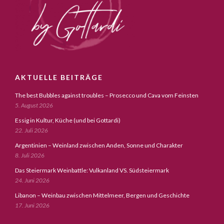
AKTUELLE BEITRÄGE
The best Bubbles against troubles – Prosecco und Cava vom Feinsten
5. August 2026
Essig in Kultur, Küche (und bei Gottardi)
22. Juli 2026
Argentinien – Weinland zwischen Anden, Sonne und Charakter
8. Juli 2026
Das Steiermark Weinbattle: Vulkanland VS. Südsteiermark
24. Juni 2026
Libanon – Weinbau zwischen Mittelmeer, Bergen und Geschichte
17. Juni 2026