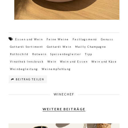
Essen und Wein
Feine Weine
Festtagsmenü
Genuss
Gottardi Sortiment
Gottardi Wein
Mailly Champagne
Rothschild
Rotwein
Speisenbegleiter
Tipp
Vinothek Innsbruck
Wein
Wein und Essen
Wein und Käse
Weinbegleitung
Weinempfehlung
BEITRAG TEILEN
WINECHEF
WEITERE BEITRÄGE