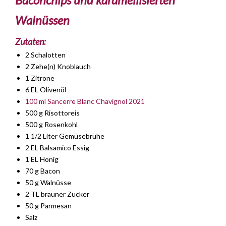
Walnüssen
Zutaten:
2 Schalotten
2 Zehe(n) Knoblauch
1 Zitrone
6 EL Olivenöl
100 ml Sancerre Blanc Chavignol 2021
500 g Risottoreis
500 g Rosenkohl
1 1/2 Liter Gemüsebrühe
2 EL Balsamico Essig
1 EL Honig
70 g Bacon
50 g Walnüsse
2 TL brauner Zucker
50 g Parmesan
Salz