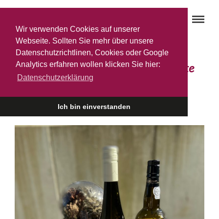
Wir verwenden Cookies auf unserer
Webseite. Sollten Sie mehr über unsere
Datenschutzrichtlinen, Cookies oder Google
Analytics erfahren wollen klicken Sie hier:
Du und dein ‚Warre’s Fine White
Datenschutzerklärung
Port‘ – das perfekte Duo für …
2. DEZEMBER 2022
Ich bin einverstanden