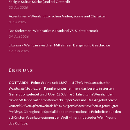
Essig in Kultur, Küche (und bei Gottardi)
22. Juli 2026
Argentinien – Weinland zwischen Anden, Sonne und Charakter
8. Juli 2026
Das Steiermark Weinbattle: Vulkanland VS. Südsteiermark
24. Juni 2026
Libanon – Weinbau zwischen Mittelmeer, Bergen und Geschichte
17. Juni 2026
ÜBER UNS
GOTTARDI – Feine Weine seit 1897
– ist
Tirols traditionsreichster
Weinhandelsbetrieb,
ein Familienunternehmen, das bereits in vierten
Generation geleitet wird. Über 120 Jahre Erfahrung im Weinhandel,
davon 50 Jahre mit dem Weinverkauf per Versand. Das Angebot reicht
vom exklusiven Spitzenwein bis hin zu ausgezeichneten Weinen in gemäßigter
Preislage
. Ob regionale Spezialität oder internationale Feinheiten aus den
schönsten Weinbauregionen der Welt – hier findet jeder Weinfreund
das Richtige.