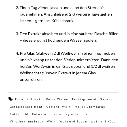
Einen Tag ziehen lassen und dann den Sternanis
rausnehmen. Anschließend 2-3 weitere Tage ziehen
lassen – gerne im Kühlschrank.
Den Extrakt abseihen und in eine saubere Flasche füllen
– diese erst mit kochendem Wasser spülen.
Pro Glas Glühwein 2 dl Weißwein in einen Topf geben
und bis knapp unter den Siedepunkt erhitzen. Dann den
heißen Weißwein in ein Glas geben und 1/2 dl weißen
Weihnachtsglühwein Extrakt in jedem Glas
unterrühren.
Essen und Wein
Feine Weine
Festtagsmenü
Genuss
Gottardi Sortiment
Gottardi Wein
Mailly Champagne
Rothschild
Rotwein
Speisenbegleiter
Tipp
Vinothek Innsbruck
Wein
Wein und Essen
Wein und Käse