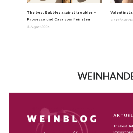
The best Bubbles against troubles –
Valentinsta
Prosecco und Cava vom Feinsten
10. Februar 2
5. August 2026
WEINHANDE
AKTUEL
The best Bub
Prosecco un