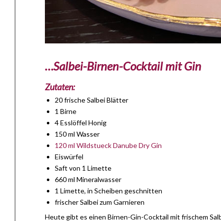
…Salbei-Birnen-Cocktail mit Gin
Zutaten:
20 frische Salbei Blätter
1 Birne
4 Esslöffel Honig
150 ml Wasser
120 ml Wildstueck Danube Dry Gin
Eiswürfel
Saft von 1 Limette
660 ml Mineralwasser
1 Limette, in Scheiben geschnitten
frischer Salbei zum Garnieren
Heute gibt es einen Birnen-Gin-Cocktail mit frischem Salbe