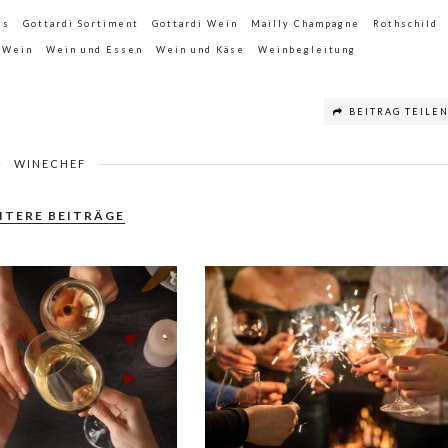
ss
Gottardi Sortiment
Gottardi Wein
Mailly Champagne
Rothschild
Wein
Wein und Essen
Wein und Käse
Weinbegleitung
BEITRAG TEILE
WINECHEF
ITERE BEITRÄGE