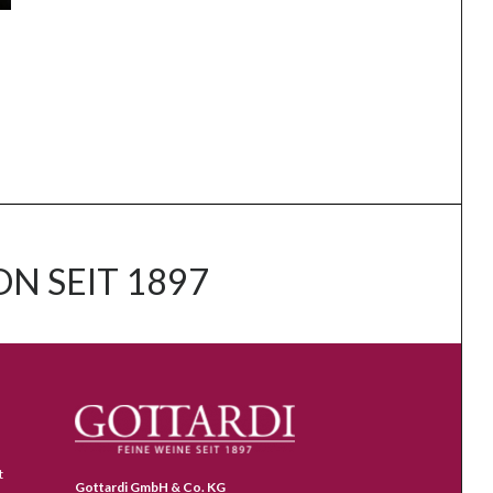
N SEIT 1897
t
Gottardi GmbH & Co. KG