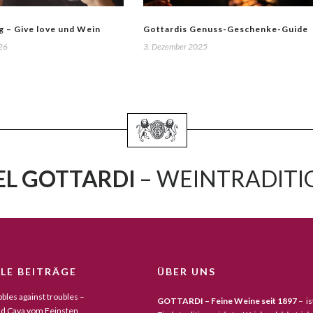
g – Give love und Wein
Gottardis Genuss-Geschenke-Guide
026
3. Dezember 2025
L GOTTARDI
– WEINTRADITIO
LE BEITRÄGE
ÜBER UNS
bles against troubles –
GOTTARDI – Feine Weine seit 1897
– is
d Cava vom Feinsten