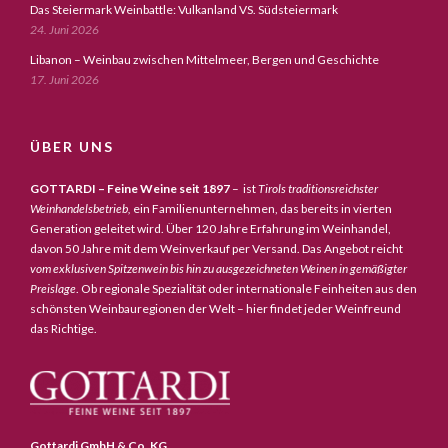
Das Steiermark Weinbattle: Vulkanland VS. Südsteiermark
24. Juni 2026
Libanon – Weinbau zwischen Mittelmeer, Bergen und Geschichte
17. Juni 2026
ÜBER UNS
GOTTARDI – Feine Weine seit 1897
– ist
Tirols traditionsreichster
Weinhandelsbetrieb,
ein Familienunternehmen, das bereits in vierten
Generation geleitet wird. Über 120 Jahre Erfahrung im Weinhandel,
davon 50 Jahre mit dem Weinverkauf per Versand. Das Angebot reicht
vom exklusiven Spitzenwein bis hin zu ausgezeichneten Weinen in gemäßigter
Preislage
. Ob regionale Spezialität oder internationale Feinheiten aus den
schönsten Weinbauregionen der Welt – hier findet jeder Weinfreund
das Richtige.
Gottardi GmbH & Co. KG