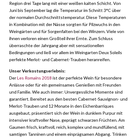
Region drei Tage lang mit einer weißen kalten Schicht. Von
Juni bis September lag die Temperatur im Schnitt 3°C über
der normalen Durchschnittstemperatur. Diese Temperaturen
in Kombination mit der Nässe sorgten für Pilzwuchs in den
Weingärten und für Sorgenfalten bei den Winzern. Viele von
ihnen verloren einen Großteil ihrer Ernte. Zum Schluss
überraschte der Jahrgang aber mit sensationellen
Bedingungen und ließ vor allem im Weingarten Deux Soleils
perfekte Merlot- und Cabernet-Trauben heranreifen.
Unser Verkostungserlebnis:
Der
Les Romains 2018
ist der perfekte Wein für besondere
Anlässe oder für ein gemeinsames Genießen mit Freunden
und Familie. Wie auch immer: Unvergessliche Momente sind
garantiert. Bereitet aus den besten Cabernet-Sauvignon- und
Merlot-Trauben und 12 Monate in den Eichenbarriques
ausgebaut, präsentiert sich der Wein in dunklem Purpur mit
intensiver kraftvoller Nase, geprägt schwarzen Früchten. Am
Gaumen frisch, kraftvoll, reich, komplex und mundfüllend, mit
samtigen Tanninen und einem einprägsamen Abgang. Trinken