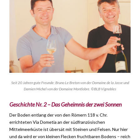
Seit 20 Jahren gute Freunde: Bruno Le Breton von der Domaine de la Jasse und
Damien Michel von der Domaine Montlobre. ©BLB Vignobles
Geschichte Nr. 2 – Das Geheimnis der zwei Sonnen
Der Boden entlang der von den Römern 118 v. Chr.
errichteten Via Dometia an der südfranzösischen
Mittelmeerküste ist übersät mit Steinen und Felsen. Nur hier
und da wird er von kleinen Flecken fruchtbaren Bodens – reich