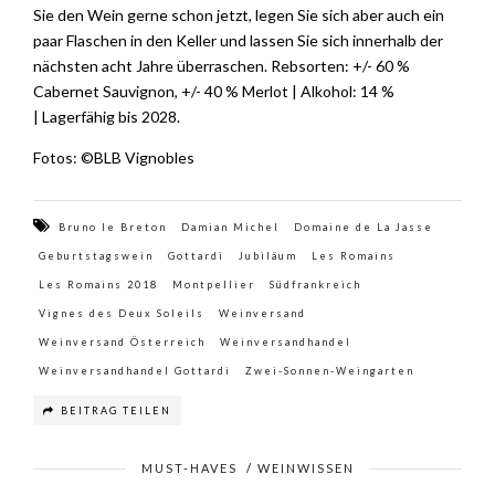
Sie den Wein gerne schon jetzt, legen Sie sich aber auch ein
paar Flaschen in den Keller und lassen Sie sich innerhalb der
nächsten acht Jahre überraschen. Rebsorten: +/- 60 %
Cabernet Sauvignon, +/- 40 % Merlot | Alkohol: 14 %
| Lagerfähig bis 2028.
Fotos: ©BLB Vignobles
Bruno le Breton
Damian Michel
Domaine de La Jasse
Geburtstagswein
Gottardi
Jubiläum
Les Romains
Les Romains 2018
Montpellier
Südfrankreich
Vignes des Deux Soleils
Weinversand
Weinversand Österreich
Weinversandhandel
Weinversandhandel Gottardi
Zwei-Sonnen-Weingarten
BEITRAG TEILEN
MUST-HAVES
/
WEINWISSEN