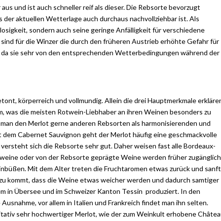
us und ist auch schneller reif als dieser. Die Rebsorte bevorzugt
 der aktuellen Wetterlage auch durchaus nachvollziehbar ist. Als
losigkeit, sondern auch seine geringe Anfälligkeit für verschiedene
sind für die Winzer die durch den früheren Austrieb erhöhte Gefahr für
g, da sie sehr von den entsprechenden Wetterbedingungen während der
ont, körperreich und vollmundig. Allein die drei Hauptmerkmale erkläre
m, was die meisten Rotwein-Liebhaber an ihren Weinen besonders zu
m man den Merlot gerne anderen Rebsorten als harmonisierenden und
mit dem Cabernet Sauvignon geht der Merlot häufig eine geschmackvolle
versteht sich die Rebsorte sehr gut. Daher weisen fast alle Bordeaux-
tweine oder von der Rebsorte geprägte Weine werden früher zugänglich
einbüßen. Mit dem Alter treten die Fruchtaromen etwas zurück und sanf
zu kommt, dass die Weine etwas weicher werden und dadurch samtiger
lem in Übersee und im Schweizer Kanton Tessin produziert. In den
Ausnahme, vor allem in Italien und Frankreich findet man ihn selten.
alitativ sehr hochwertiger Merlot, wie der zum Weinkult erhobene Châte