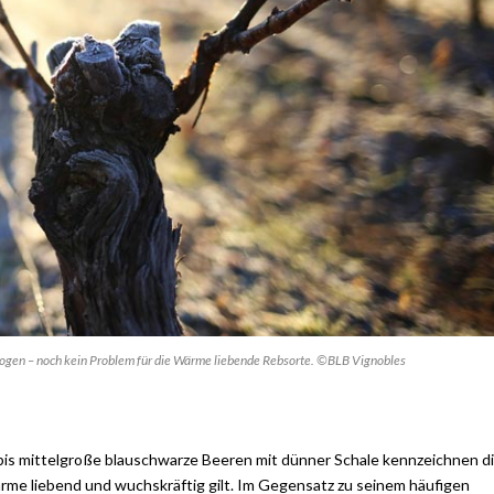
rzogen – noch kein Problem für die Wärme liebende Rebsorte. ©BLB Vignobles
 bis mittelgroße blauschwarze Beeren mit dünner Schale kennzeichnen d
ärme liebend und wuchskräftig gilt. Im Gegensatz zu seinem häufigen