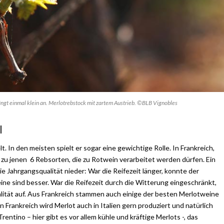
ängt einmal klein an. Merlotrebstock mit zartem Austrieb. ©BLB Vignobles
l
. In den meisten spielt er sogar eine gewichtige Rolle. In Frankreich,
 zu jenen 6 Rebsorten, die zu Rotwein verarbeitet werden dürfen. Ein
ie Jahrgangsqualität nieder: War die Reifezeit länger, konnte der
ne sind besser. War die Reifezeit durch die Witterung eingeschränkt,
ität auf. Aus Frankreich stammen auch einige der besten Merlotweine
n Frankreich wird Merlot auch in Italien gern produziert und natürlich
entino – hier gibt es vor allem kühle und kräftige Merlots -, das