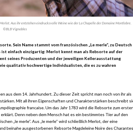
 Merlot. Aus ihr entstehen eindrucksvolle Weine wie der La Chapelle der Domaine Montlobre.
©BLB Vignobles
bsorte. Sein Name stammt vom französischen „Le merle“, zu Deutsch
ist einfach einzigartig: Merlot kennt man als Rebsorte auf der
lent seines Produzenten und der jeweiligen Kellerausstattung
ie qualitativ hochwertige Individualisten, die es zu wahren
n aus dem 14. Jahrhundert. Zu dieser Zeit spricht man noch von ihr als
stärken. Mit all ihren Eigenschaften und Charakterstärken beschreibt si
Ampélographie francaise. Um das Jahr 1783 wird die Rebsorte zum erste
s erklärt. Denn neben dem Mensch hat es ein bestimmtes Tier auf den
chen „le merle“. Aus „le merle“ wird schließlich Merlot, der eine
und beinahe ausgestorbenen Rebsorte Magdeleine Noire des Charante