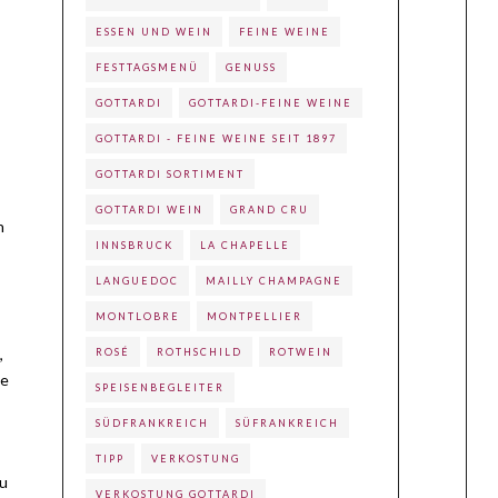
ESSEN UND WEIN
FEINE WEINE
FESTTAGSMENÜ
GENUSS
GOTTARDI
GOTTARDI-FEINE WEINE
GOTTARDI - FEINE WEINE SEIT 1897
GOTTARDI SORTIMENT
GOTTARDI WEIN
GRAND CRU
n
INNSBRUCK
LA CHAPELLE
LANGUEDOC
MAILLY CHAMPAGNE
MONTLOBRE
MONTPELLIER
,
ROSÉ
ROTHSCHILD
ROTWEIN
te
SPEISENBEGLEITER
SÜDFRANKREICH
SÜFRANKREICH
TIPP
VERKOSTUNG
au
VERKOSTUNG GOTTARDI