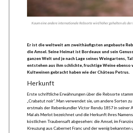
Kaum eine andere internationale Rebsorte wird höher gehalten als der
Er ist die weltweit am zweithäufigsten angebaute Re
die Amsel. Seine Heimat ist Bordeaux und sein Genuss 
ganzen Welt und je nach Lage seines Weingartens, Ta
entstehen aus ihm schlichte, fruchtige Weine ebenso w
Kultweinen gebracht haben wie der Château Petrus.
Herkunft
Erste schriftliche Erwähnungen über die Rebsorte stamme
„Crabatut noir“. Man verwendet sie, um andere Sorten zu 
erstmals der Rebenkundler Victor Rendu 1857 in seiner 
Mal als Merlot bezeichnet und die Herkunft ihres Namen
köstlichen Traubensaft abgesehen: die Amsel, im Französis
Kreuzung aus Cabernet Franc und der wenig bekannten 