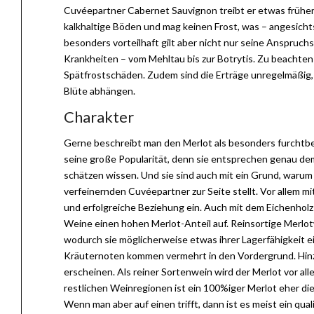
Cuvéepartner Cabernet Sauvignon treibt er etwas früher a
kalkhaltige Böden und mag keinen Frost, was – angesichts
besonders vorteilhaft gilt aber nicht nur seine Anspruchs
Krankheiten – vom Mehltau bis zur Botrytis. Zu beachten 
Spätfrostschäden. Zudem sind die Erträge unregelmäßi
Blüte abhängen.
Charakter
Gerne beschreibt man den Merlot als besonders furchtbet
seine große Popularität, denn sie entsprechen genau de
schätzen wissen. Und sie sind auch mit ein Grund, waru
verfeinernden Cuvéepartner zur Seite stellt. Vor allem 
und erfolgreiche Beziehung ein. Auch mit dem Eichenholz 
Weine einen hohen Merlot-Anteil auf. Reinsortige Merlo
wodurch sie möglicherweise etwas ihrer Lagerfähigkeit 
Kräuternoten kommen vermehrt in den Vordergrund. Hin
erscheinen. Als reiner Sortenwein wird der Merlot vor al
restlichen Weinregionen ist ein 100%iger Merlot eher die 
Wenn man aber auf einen trifft, dann ist es meist ein qu