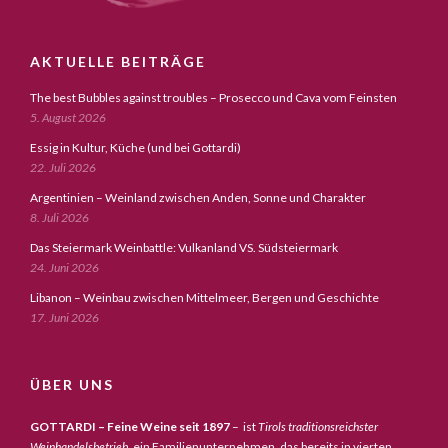
AKTUELLE BEITRÄGE
The best Bubbles against troubles – Prosecco und Cava vom Feinsten
5. August 2026
Essig in Kultur, Küche (und bei Gottardi)
22. Juli 2026
Argentinien – Weinland zwischen Anden, Sonne und Charakter
8. Juli 2026
Das Steiermark Weinbattle: Vulkanland VS. Südsteiermark
24. Juni 2026
Libanon – Weinbau zwischen Mittelmeer, Bergen und Geschichte
17. Juni 2026
ÜBER UNS
GOTTARDI – Feine Weine seit 1897
– ist
Tirols traditionsreichster
Weinhandelsbetrieb,
ein Familienunternehmen, das bereits in vierten