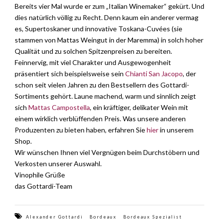
Bereits vier Mal wurde er zum „Italian Winemaker“ gekürt. Und
dies natürlich völlig zu Recht. Denn kaum ein anderer vermag
es, Supertoskaner und innovative Toskana-Cuvées (sie
stammen von Mattas Weingut in der Maremma) in solch hoher
Qualität und zu solchen Spitzenpreisen zu bereiten.
Feinnervig, mit viel Charakter und Ausgewogenheit
präsentiert sich beispielsweise sein
Chianti San Jacopo
, der
schon seit vielen Jahren zu den Bestsellern des Gottardi-
Sortiments gehört. Laune machend, warm und sinnlich zeigt
sich
Mattas Campostella
, ein kräftiger, delikater Wein mit
einem wirklich verblüffenden Preis. Was unsere anderen
Produzenten zu bieten haben, erfahren Sie
hier
in unserem
Shop.
Wir wünschen Ihnen viel Vergnügen beim Durchstöbern und
Verkosten unserer Auswahl.
Vinophile Grüße
das Gottardi-Team
Alexander Gottardi
Bordeaux
Bordeaux Spezialist