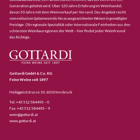
Generation geleitet wird. Über 120 Jahre Erfahrung im Weinhandel,
davon 50 Jahre mit dem Weinverkauf per Versand. Das Angebot reicht
vom exklusiven Spitzenwein bis hin zu ausgezeichneten Weinen in gemäßigter
Preislage
. Ob regionale Spezialität oder internationale Feinheiten aus den
schönsten Weinbauregionen der Welt – hier findet jeder Weinfreund
das Richtige.
Gottardi GmbH & Co. KG
Feine Weine seit 1897
Heiliggeiststrasse 10, 6010 Innsbruck
Tel: +43 512 584493 – 0
Fax: +43 512 584493 – 9
wein@gottardi.at
www.gottardi.at