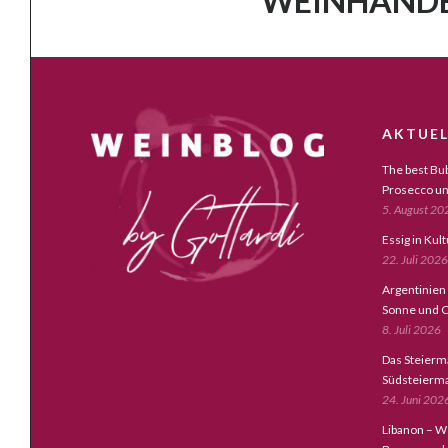
WEINHANDE
AKTUEL
The best Bub
Prosecco un
5. August 20
Essig in Kul
22. Juli 2026
Argentinien
Sonne und C
8. Juli 2026
Das Steierm
Südsteierm
24. Juni 202
Libanon – W