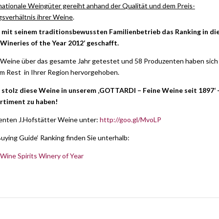
nationale Weingüter gereiht anhand der Qualität und dem Preis-
gsverhältnis ihrer Weine
.
 mit seinem traditionsbewussten Familienbetrieb das Ranking in di
Wineries of the Year 2012‘ geschafft.
te Weine über das gesamte Jahr getestet und 58 Produzenten haben sich
m Rest in Ihrer Region hervorgehoben.
 stolz diese Weine in unserem ‚GOTTARDI – Feine Weine seit 1897‘ 
rtiment zu haben!
lenten J.Hofstätter Weine unter:
http://goo.gl/MvoLP
uying Guide‘ Ranking finden Sie unterhalb:
ine Spirits Winery of Year