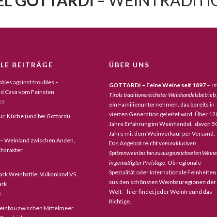
L GOTTARDI
– WEINTRADITIO
LE BEITRÄGE
ÜBER UNS
bles against troubles –
GOTTARDI – Feine Weine seit 1897
– is
d Cava vom Feinsten
Tirols traditionsreichster Weinhandelsbetrieb,
26
ein Familienunternehmen, das bereits in
vierten Generation geleitet wird. Über 12
tur, Küche (und bei Gottardi)
Jahre Erfahrung im Weinhandel, davon 5
Jahre mit dem Weinverkauf per Versand.
 – Weinland zwischen Anden,
Das Angebot reicht
vom exklusiven
harakter
Spitzenwein bis hin zu ausgezeichneten Wein
in gemäßigter Preislage
. Ob regionale
Spezialität oder internationale Feinheiten
ark Weinbattle: Vulkanland VS.
aus den schönsten Weinbauregionen der
ark
Welt – hier findet jeder Weinfreund das
6
Richtige.
einbau zwischen Mittelmeer,