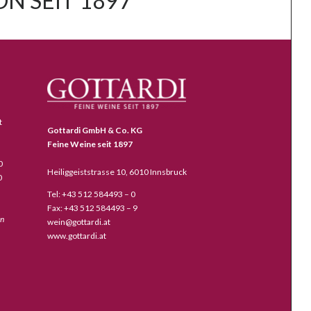
N SEIT 1897
t
Gottardi GmbH & Co. KG
Feine Weine seit 1897
0
Heiliggeiststrasse 10, 6010 Innsbruck
0
Tel: +43 512 584493 – 0
Fax: +43 512 584493 – 9
en
wein@gottardi.at
www.gottardi.at