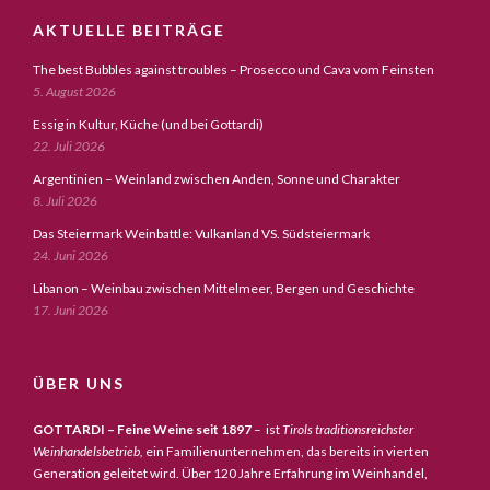
AKTUELLE BEITRÄGE
The best Bubbles against troubles – Prosecco und Cava vom Feinsten
5. August 2026
Essig in Kultur, Küche (und bei Gottardi)
22. Juli 2026
Argentinien – Weinland zwischen Anden, Sonne und Charakter
8. Juli 2026
Das Steiermark Weinbattle: Vulkanland VS. Südsteiermark
24. Juni 2026
Libanon – Weinbau zwischen Mittelmeer, Bergen und Geschichte
17. Juni 2026
ÜBER UNS
GOTTARDI – Feine Weine seit 1897
– ist
Tirols traditionsreichster
Weinhandelsbetrieb,
ein Familienunternehmen, das bereits in vierten
Generation geleitet wird. Über 120 Jahre Erfahrung im Weinhandel,