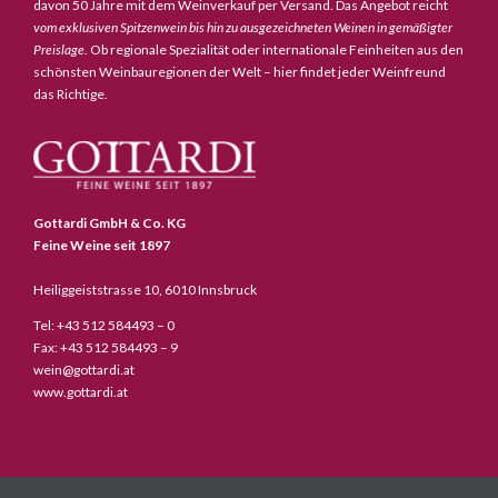
davon 50 Jahre mit dem Weinverkauf per Versand. Das Angebot reicht
vom exklusiven Spitzenwein bis hin zu ausgezeichneten Weinen in gemäßigter
Preislage
. Ob regionale Spezialität oder internationale Feinheiten aus den
schönsten Weinbauregionen der Welt – hier findet jeder Weinfreund
das Richtige.
Gottardi GmbH & Co. KG
Feine Weine seit 1897
Heiliggeiststrasse 10, 6010 Innsbruck
Tel: +43 512 584493 – 0
Fax: +43 512 584493 – 9
wein@gottardi.at
www.gottardi.at